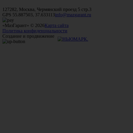
+7 (499)
476-82-09
+7 (495)
740-26-16
+7 (495)
972-32-70
127282, Москва, Чермянский проезд 5 стр.3
GPS 55.887503, 37.633113
info@mazgarant.ru
«МазГарант» © 2026
Карта сайта
Политика конфиденциальности
Создание и продвижение