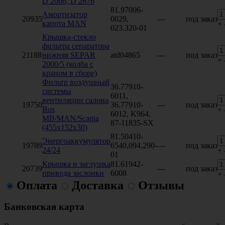
D 2066, D 2676
81.97006-
Амортизатор
20935
0029,
—
под заказ
капота MAN
+
023.320-01
Крышка-стекло
фильтра сепаратора
21188
нижняя SEPAR
atd04865
—
под заказ
+
2000/5 (колба с
краном в сборе)
Фильтр воздушный
36.77910-
системы
6011,
вентиляции салона
19750
36.77910-
—
под заказ
Bus
+
6012, K964,
MB/MAN/Scania
87-11835-SX
(455х152х30)
81.50410-
Энергоаккумулятор
19789
6540,094.290-
—
под заказ
24/24
+
01
Крышка и заглушка
81.61942-
20739
—
под заказ
привода заслонки
6008
+
Оплата
Доставка
Отзывы
Банковская карта