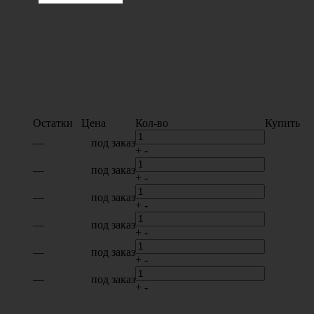
Остатки
Цена
Кол-во
Купить
—
под заказ
+
-
—
под заказ
+
-
—
под заказ
+
-
—
под заказ
+
-
—
под заказ
+
-
—
под заказ
+
-