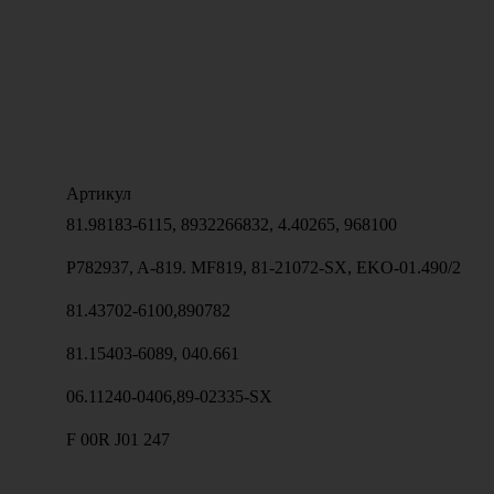
Артикул
81.98183-6115, 8932266832, 4.40265, 968100
P782937, A-819. MF819, 81-21072-SX, EKO-01.490/2
81.43702-6100,890782
81.15403-6089, 040.661
06.11240-0406,89-02335-SX
F 00R J01 247