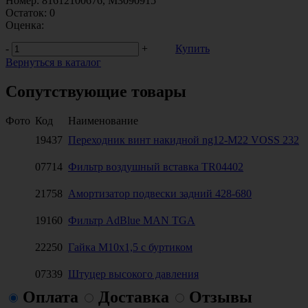
Номер:
81612100676, M3090915
Остаток:
0
Оценка:
-
+
Купить
Вернуться в каталог
Сопутствующие товары
Фото
Код
Наименование
19437
Переходник винт накидной ng12-M22 VOSS 232
07714
Фильтр воздушный вставка TR04402
21758
Амортизатор подвески задний 428-680
19160
Фильтр AdBlue MAN TGA
22250
Гайка М10х1,5 с буртиком
07339
Штуцер высокого давления
Оплата
Доставка
Отзывы