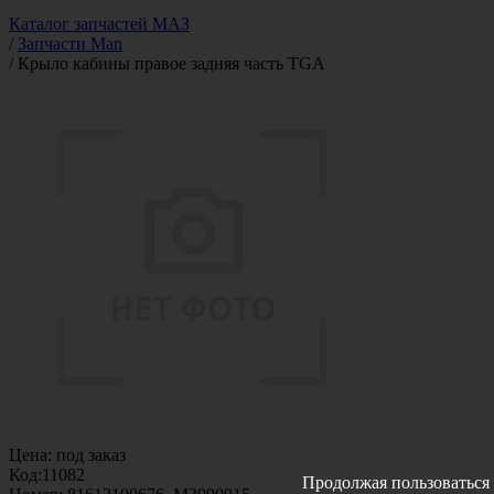
Каталог запчастей МАЗ
/
Запчасти Man
/
Крыло кабины правое задняя часть TGA
Цена:
под заказ
Код:
11082
Продолжая пользоваться 