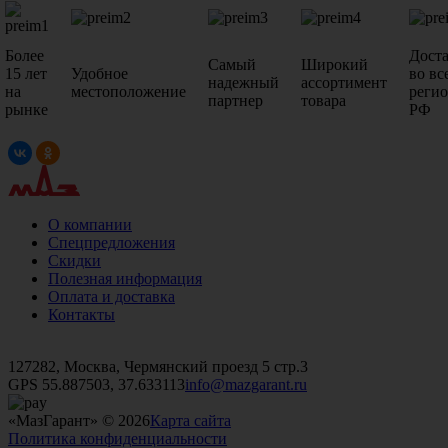
Более
Дост
Самый
Широкий
15 лет
Удобное
во вс
надежный
ассортимент
на
местоположение
реги
партнер
товара
рынке
РФ
О компании
Спецпредложения
Скидки
Полезная информация
Оплата и доставка
Контакты
+7 (499)
476-82-09
+7 (495)
740-26-16
+7 (495)
972-32-70
127282, Москва, Чермянский проезд 5 стр.3
GPS 55.887503, 37.633113
info@mazgarant.ru
«МазГарант» © 2026
Карта сайта
Политика конфиденциальности