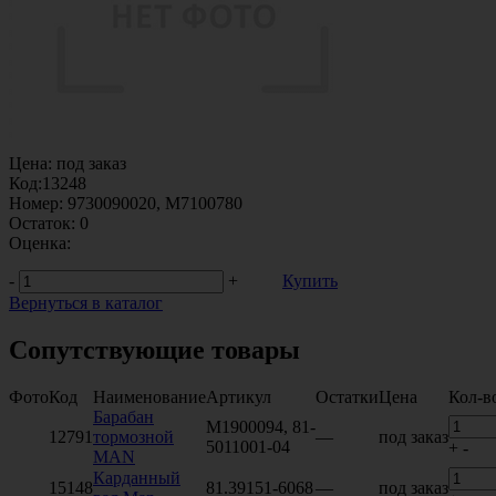
Цена:
под заказ
Код:
13248
Номер:
9730090020, M7100780
Остаток:
0
Оценка:
-
+
Купить
Вернуться в каталог
Сопутствующие товары
Фото
Код
Наименование
Артикул
Остатки
Цена
Кол-в
Барабан
M1900094, 81-
12791
тормозной
—
под заказ
5011001-04
+
-
MAN
Карданный
15148
81.39151-6068
—
под заказ