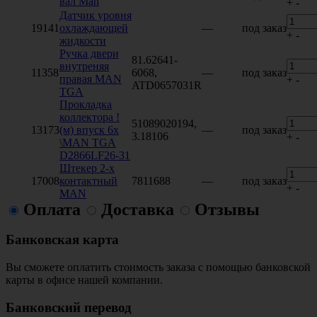
вал Man
+
-
Датчик уровня
19141
охлаждающей
—
под заказ
+
-
жидкости
Ручка двери
81.62641-
внутреняя
11358
6068,
—
под заказ
правая MAN
+
-
ATD0657031R
TGA
Прокладка
коллектора !
51089020194,
13173
(м) впуск 6x
—
под заказ
3.18106
+
-
\MAN TGA
D2866LF26-31
Штекер 2-х
17008
контактный
7811688
—
под заказ
+
-
MAN
Оплата
Доставка
Отзывы
Банковская карта
Вы сможете оплатить стоимость заказа с помощью банковской
карты в офисе нашей компании.
Банковский перевод