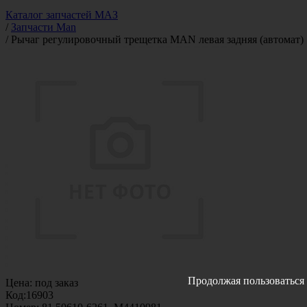
Каталог запчастей МАЗ
/
Запчасти Man
/
Рычаг регулировочный трещетка MAN левая задняя (автомат)
Продолжая пользоваться 
Цена:
под заказ
Код:
16903