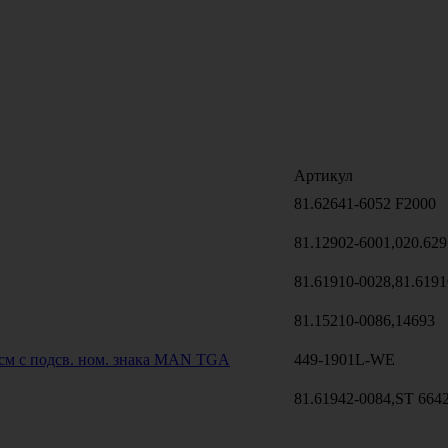
Артикул
81.62641-6052 F2000
81.12902-6001,020.629
81.61910-0028,81.6191
81.15210-0086,14693
см с подсв. ном. знака MAN TGA
449-1901L-WE
81.61942-0084,ST 664