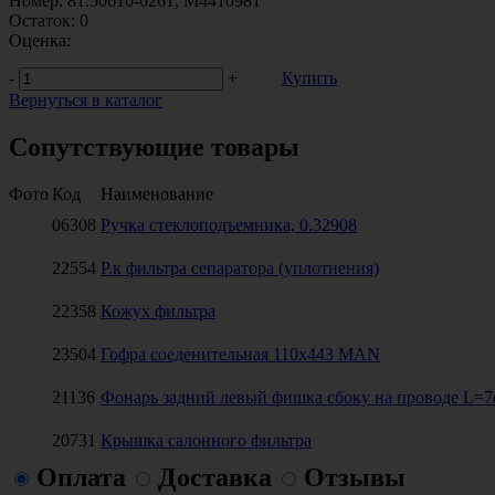
Номер:
81.50610-6261, M4410981
Остаток:
0
Оценка:
-
+
Купить
Вернуться в каталог
Сопутствующие товары
Фото
Код
Наименование
06308
Ручка стеклоподъемника, 0.32908
22554
Р.к фильтра сепаратора (уплотнения)
22358
Кожух фильтра
23504
Гофра соеденительная 110x443 MAN
21136
Фонарь задний левый фишка сбоку на проводе L=7
20731
Крышка салонного фильтра
Оплата
Доставка
Отзывы