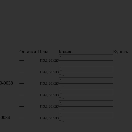
Остатки
Цена
Кол-во
Купить
—
под заказ
+
-
—
под заказ
+
-
0-0038
—
под заказ
+
-
—
под заказ
+
-
—
под заказ
+
-
20084
—
под заказ
+
-