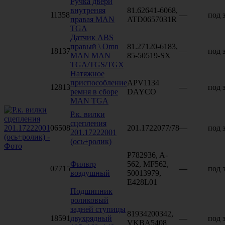
Ручка двери
внутреняя
81.62641-6068,
11358
—
под 
правая MAN
ATD0657031R
TGA
Датчик ABS
правый \ Omn
81.27120-6183,
18137
—
под 
MAN MAN
85-50519-SX
TGA/TGS/TGX
Натяжное
приспособление
APV1134
12813
—
под 
ремня в сборе
DAYCO
MAN TGA
Р.к. вилки
сцепления
06508
201.1722077/78
—
под 
201.17222001
(ось+ролик)
P782936, A-
Фильтр
562, MF562,
07715
—
под 
воздушный
50013979,
E428L01
Подшипник
роликовый
задней ступицы
81934200342,
18591
двухрядный
—
под 
VKBA5408