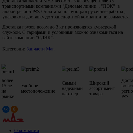
Доставка запчастей МАЗ весом от 3 кг осуществляется
транспортными компаниями "Деловые линии", "ПЭК" в
любой регион РФ. Оплата за погрузо-разгрузочные работы ,
упаковку и доставку до транспортной компании не взимается.
Доставка грузов весом до 3 кг производятся курьерской
службой. С тарифами и условиями можно ознакомиться на
сайте компании "СДЭК".
Категории:
Запчасти Man
Более
Дост
Самый
Широкий
15 лет
Удобное
во вс
надежный
ассортимент
на
местоположение
реги
партнер
товара
рынке
РФ
О компании