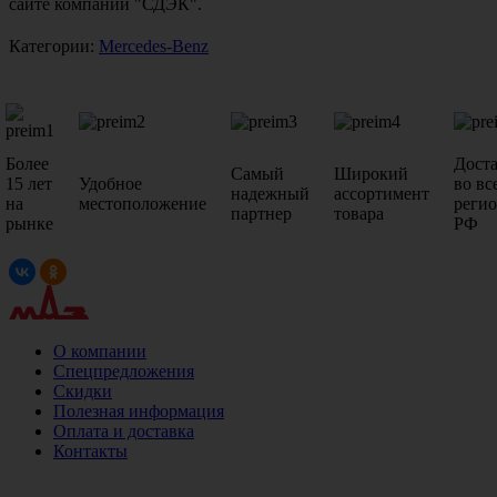
сайте компании "СДЭК".
Категории:
Mercedes-Benz
Более
Дост
Самый
Широкий
15 лет
Удобное
во вс
надежный
ассортимент
на
местоположение
реги
партнер
товара
рынке
РФ
О компании
Спецпредложения
Скидки
Полезная информация
Оплата и доставка
Контакты
+7 (499)
476-82-09
+7 (495)
740-26-16
+7 (495)
972-32-70