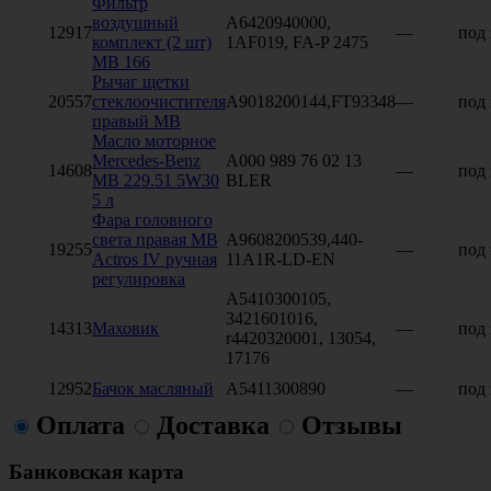
Фильтр
воздушный
A6420940000,
12917
—
под 
комплект (2 шт)
1AF019, FA-P 2475
MB 166
Рычаг щетки
20557
стеклоочистителя
A9018200144,FT93348
—
под 
правый MB
Масло моторное
Mercedes-Benz
A000 989 76 02 13
14608
—
под 
МB 229.51 5W30
BLER
5 л
Фара головного
света правая MB
A9608200539,440-
19255
—
под 
Actros IV ручная
11A1R-LD-EN
регулировка
A5410300105,
3421601016,
14313
Маховик
—
под 
r4420320001, 13054,
17176
12952
Бачок масляный
A5411300890
—
под 
Оплата
Доставка
Отзывы
Банковская карта