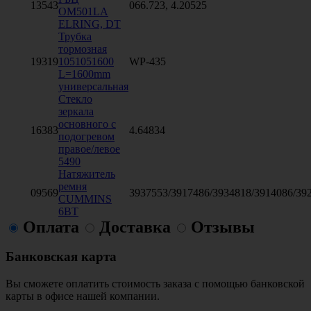
13543
066.723, 4.20525
ОМ501LA
ELRING, DT
Трубка
тормозная
19319
1051051600
WP-435
L=1600mm
универсальная
Стекло
зеркала
основного с
16383
4.64834
подогревом
правое/левое
5490
Натяжитель
ремня
09569
3937553/3917486/3934818/3914086/39
CUMMINS
6ВТ
Оплата
Доставка
Отзывы
Банковская карта
Вы сможете оплатить стоимость заказа с помощью банковской
карты в офисе нашей компании.