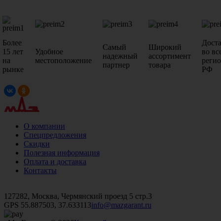
Более
Дост
Самый
Широкий
15 лет
Удобное
во вс
надежный
ассортимент
на
местоположение
реги
партнер
товара
рынке
РФ
О компании
Спецпредложения
Скидки
Полезная информация
Оплата и доставка
Контакты
+7 (499)
476-82-09
+7 (495)
740-26-16
+7 (495)
972-32-70
127282, Москва, Чермянский проезд 5 стр.3
GPS 55.887503, 37.633113
info@mazgarant.ru