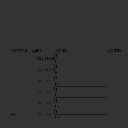
Остатки
Цена
Кол-во
Купить
—
под заказ
+
-
—
под заказ
+
-
—
под заказ
+
-
—
под заказ
+
-
—
под заказ
+
-
—
под заказ
+
-