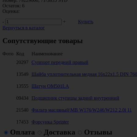
Номер:
79229600, 71-3835 STD
Остаток:
6
Оценка:
-
+
Купить
Вернуться в каталог
Сопутствующие товары
Фото
Код
Наименование
20297
Суппорт передний правый
13549
Шайба уплотнительная медная 16x22x1.5 DIN 76
13555
Шатун OM501LA
09434
Подшипник ступицы задний внутренний
21540
Фильтр масляный\MB W176/W246/W212 2.0i 11
17453
Форсунка Sprinter
Оплата
Доставка
Отзывы