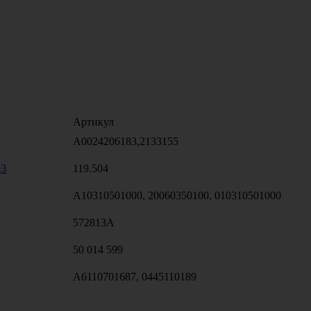
Артикул
A0024206183,2133155
03
119.504
A10310501000, 20060350100, 010310501000
572813A
50 014 599
A6110701687, 0445110189