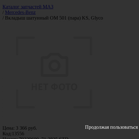
Каталог запчастей МАЗ
/
Mercedes-Benz
/
Вкладыш шатунный OM 501 (пара) KS, Glyco
Продолжая пользоваться 
Цена:
3 366
руб.
Код:
13556