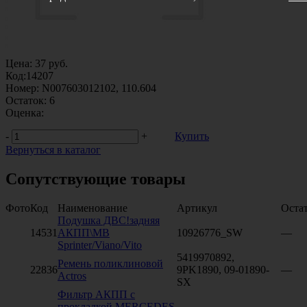
Цена:
37
руб.
Код:
14207
Номер:
N007603012102, 110.604
Остаток:
6
Оценка:
-
+
Купить
Вернуться в каталог
Сопутствующие товары
Фото
Код
Наименование
Артикул
Оста
Подушка ДВС!задняя
14531
АКПП\MB
10926776_SW
—
Sprinter/Viano/Vito
5419970892,
Ремень поликлиновой
22836
9PK1890, 09-01890-
—
Actros
SX
Фильтр АКПП с
прокладкой MERCEDES