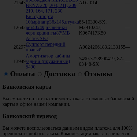
21543
ATG 014
—
BENZ 220, 203, 211, 209,
219, 164, 171, 230
Р.к. суппорта
10(мр)напр36x145,втулка
85-10330-SX,
12642
рез40x49,пыльники
M2910247,
—
черн,кр,винты87\MB
K067417K50
Actros SB7
Суппорт передний
20297
A0024206183,2133155
—
правый
Амортизатор кабины
5490-3758900419, 87-
13949
задний (пружинный)
—
03448-SX
5490
Оплата
Доставка
Отзывы
Банковская карта
Вы сможете оплатить стоимость заказа с помощью банковской
карты в офисе нашей компании.
Банковский перевод
Вы можете воспользоваться данным видом платежа для 100%
предоплаты любого заказа. Комплектация заказа начинается