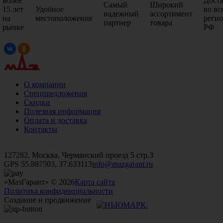
Более
Дост
Самый
Широкий
15 лет
Удобное
во вс
надежный
ассортимент
на
местоположение
реги
партнер
товара
рынке
РФ
О компании
Спецпредложения
Скидки
Полезная информация
Оплата и доставка
Контакты
+7 (499)
476-82-09
+7 (495)
740-26-16
+7 (495)
972-32-70
127282, Москва, Чермянский проезд 5 стр.3
GPS 55.887503, 37.633113
info@mazgarant.ru
«МазГарант» © 2026
Карта сайта
Политика конфиденциальности
Создание и продвижение