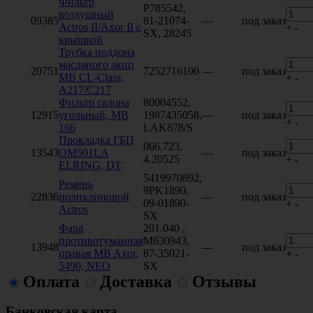
Фильтр
P785542,
воздушный
09385
81-21074-
—
под заказ
Actros II/Axor II с
+
-
SX, 28245
крышкой
Трубка поддона
масляного акпп
20751
7252716100
—
под заказ
MB CL-Class,
+
-
A217/C217
Фильтр салона
80004552,
12915
угольный, MB
1987435058,
—
под заказ
+
-
166
LAK878/S
Прокладка ГБЦ
066.723,
13543
ОМ501LA
—
под заказ
4.20525
+
-
ELRING, DT
5419970892,
Ремень
9PK1890,
22836
поликлиновой
—
под заказ
09-01890-
+
-
Actros
SX
Фара
201.040 ,
противотуманная
M630943,
13948
—
под заказ
правая MB Axor,
87-35021-
+
-
5490, NEO
SX
Оплата
Доставка
Отзывы
Банковская карта