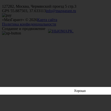
+7 (499)
476-82-09
+7 (495)
740-26-16
+7 (495)
972-32-70
127282, Москва, Чермянский проезд 5 стр.3
GPS 55.887503, 37.633113
info@mazgarant.ru
«МазГарант» © 2026
Карта сайта
Политика конфиденциальности
Создание и продвижение
Хорошо