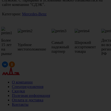
службой. С тарифами и условиями можно ознакомиться на
сайте компании "СДЭК".
Категории:
Mercedes-Benz
Более
Дост
Самый
Широкий
15 лет
Удобное
во вс
надежный
ассортимент
на
местоположение
реги
партнер
товара
рынке
РФ
О компании
Спецпредложения
Скидки
Полезная информация
Оплата и доставка
Контакты