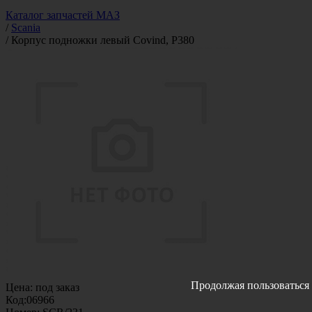
Каталог запчастей МАЗ
/
Scania
/
Корпус подножки левый Covind, P380
Продолжая пользоваться 
Цена:
под заказ
Код:
06966