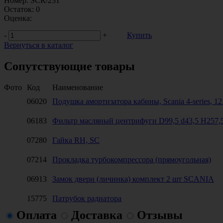
Номер:
SCR/231
Остаток:
0
Оценка:
-
+
Купить
Вернуться в каталог
Сопутствующие товары
Фото
Код
Наименование
06020
Подушка амортизатора кабины, Scania 4-series, 121
06183
Фильтр масляный центрифуги D99,5 d43,5 H257
07280
Гайка RH, SC
07214
Прокладка турбокомпрессора (прямоугольная)
06913
Замок двери (личинка) комплект 2 шт SCANIA
15775
Патрубок радиатора
Оплата
Доставка
Отзывы