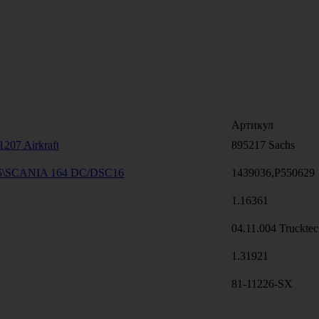
Артикул
207 Airkraft
895217 Sachs
,5\SCANIA 164 DC/DSC16
1439036,P550629
1.16361
04.11.004 Trucktec
1.31921
81-11226-SX