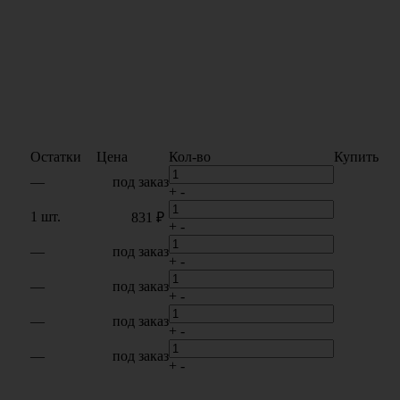
Остатки
Цена
Кол-во
Купить
—
под заказ
+
-
1 шт.
831 ₽
+
-
—
под заказ
+
-
—
под заказ
+
-
—
под заказ
+
-
—
под заказ
+
-