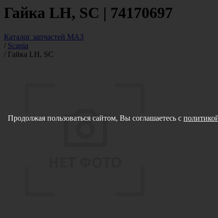
Гайка LH, SC | 74170697
Каталог запчастей МАЗ
/
Scania
/
Гайка LH, SC
Продолжая пользоваться сайтом, Вы соглашаетесь с
политикой