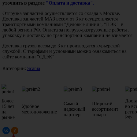
уточнить в разделе
"Оплата и доставка".
Отгрузка запчастей осуществляется со склада в Москве.
Доставка запчастей МАЗ весом от 3 кг осуществляется
транспортными компаниями "Деловые линии", "ПЭК" в
любой регион РФ. Оплата за погрузо-разгрузочные работы ,
упаковку и доставку до транспортной компании не взимается.
Доставка грузов весом до 3 кг производятся курьерской
службой. С тарифами и условиями можно ознакомиться на
сайте компании "СДЭК".
Категории:
Scania
Более
Дост
Самый
Широкий
15 лет
Удобное
во вс
надежный
ассортимент
на
местоположение
реги
партнер
товара
рынке
РФ