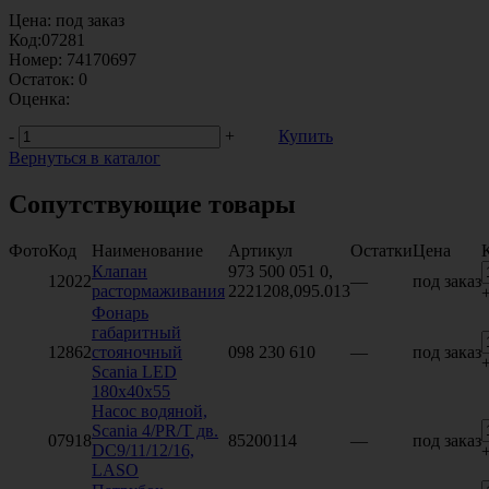
Цена:
под заказ
Код:
07281
Номер:
74170697
Остаток:
0
Оценка:
-
+
Купить
Вернуться в каталог
Сопутствующие товары
Фото
Код
Наименование
Артикул
Остатки
Цена
Клапан
973 500 051 0,
12022
—
под заказ
растормаживания
2221208,095.013
Фонарь
габаритный
12862
стояночный
098 230 610
—
под заказ
Scania LED
180x40x55
Насос водяной,
Scania 4/PR/T дв.
07918
85200114
—
под заказ
DC9/11/12/16,
LASO