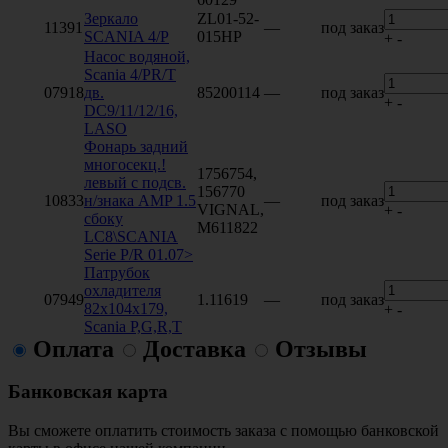
Зеркало
ZL01-52-
11391
—
под заказ
SCANIA 4/P
015HP
+
-
Насос водяной,
Scania 4/PR/T
07918
дв.
85200114
—
под заказ
+
-
DC9/11/12/16,
LASO
Фонарь задний
многосекц.!
1756754,
левый с подсв.
156770
10833
н/знака AMP 1.5
—
под заказ
VIGNAL,
+
-
сбоку
М611822
LC8\SCANIA
Serie P/R 01.07>
Патрубок
охладителя
07949
1.11619
—
под заказ
82х104х179,
+
-
Scania P,G,R,T
Оплата
Доставка
Отзывы
Банковская карта
Вы сможете оплатить стоимость заказа с помощью банковской