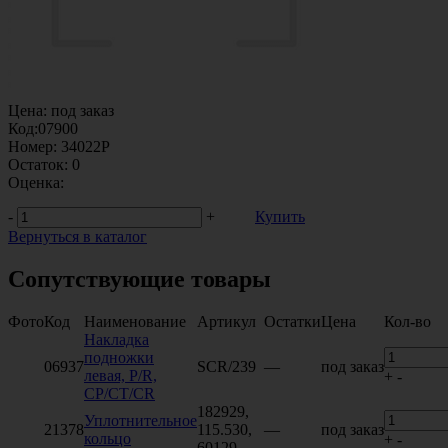
Цена:
под заказ
Код:
07900
Номер:
34022P
Остаток:
0
Оценка:
-
+
Купить
Вернуться в каталог
Сопутствующие товары
Фото
Код
Наименование
Артикул
Остатки
Цена
Кол-во
Накладка
подножки
06937
SCR/239
—
под заказ
левая, P/R,
+
-
CP/CT/CR
182929,
Уплотнительное
21378
115.530,
—
под заказ
кольцо
+
-
60129