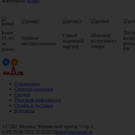
Категории:
Scania
Более
Дост
Самый
Широкий
15 лет
Удобное
во вс
надежный
ассортимент
на
местоположение
реги
партнер
товара
рынке
РФ
О компании
Спецпредложения
Скидки
Полезная информация
Оплата и доставка
Контакты
+7 (499)
476-82-09
+7 (495)
740-26-16
+7 (495)
972-32-70
127282, Москва, Чермянский проезд 5 стр.3
GPS 55.887503, 37.633113
info@mazgarant.ru