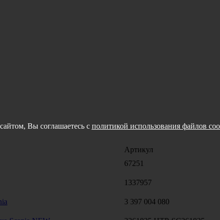
сайтом, Вы соглашаетесь с
политикой использования файлов coo
Артикул
67251
1337957
ia
3 397 004 080