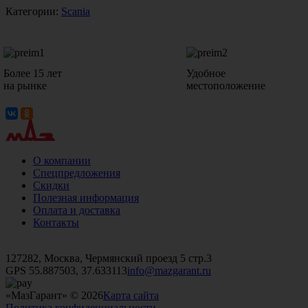
Категории:
Scania
Более 15 лет
Удобное
на рынке
местоположение
О компании
Спецпредложения
Скидки
Полезная информация
Оплата и доставка
Контакты
+7 (499)
476-82-09
+7 (495)
740-26-16
+7 (495)
972-32-70
127282, Москва, Чермянский проезд 5 стр.3
GPS 55.887503, 37.633113
info@mazgarant.ru
«МазГарант» © 2026
Карта сайта
Политика конфиденциальности