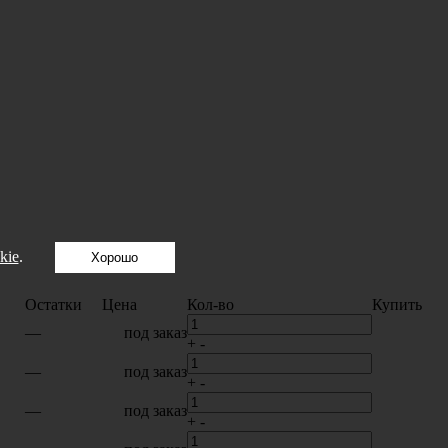
kie
.
Хорошо
Остатки
Цена
Кол-во
Купить
—
под заказ
+
-
—
под заказ
+
-
—
под заказ
+
-