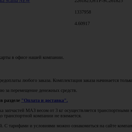
ка Scania NEW
2261825,HTP-SC261825
1337958
4.60917
карты в офисе нашей компании.
едоплаты любого заказа. Комплектация заказа начинается тольк
ю за перемещение денежных средств.
в разделе
"Оплата и доставка".
авка запчастей МАЗ весом от 3 кг осуществляется транспортны
до транспортной компании не взимается.
бой. С тарифами и условиями можно ознакомиться на сайте комп