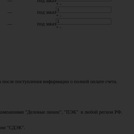
—
под заказ
+
-
—
под заказ
+
-
—
под заказ
+
-
о после поступления информации о полной оплате счета.
ми компаниями "Деловые линии", "ПЭК" в любой регион РФ.
ании "СДЭК".