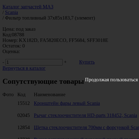
Каталог запчастей МАЗ
/
Scania
/
Фильтр топливный 37х85х183,7 (элемент)
Цена:
под заказ
Код:
08788
Номер:
KX182D, FA5820ECO, FF5684, SFF3018E
Остаток:
0
Оценка:
-
+
Купить
Вернуться в каталог
Продолжая пользоваться 
Сопутствующие товары
Фото
Код
Наименование
15512
Кронштейн фары левый Scania
02045
Рычаг стеклоочистителя HD-parts 318452, Scania
12854
Щетка стеклоочистителя 700мм с форсункой Scan