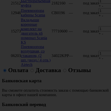
Быстроразъемная
21512
2182160
—
под заказ
муфта
+
-
Пневмоопора
12946
CB0196
—
под заказ
кабины Scania
+
-
Вкладыши
коренные
комплект на
15273
77710600
—
под заказ
двигатель х6
+
-
номинал Scania
KS
Пневмоопора
воздушная, со
06203
стаканом, (2
34022KPP
—
под заказ
+
-
шп.+возд./ 4 отв.)
Airtech
Оплата
Доставка
Отзывы
Банковская карта
Вы сможете оплатить стоимость заказа с помощью банковской
карты в офисе нашей компании.
Банковский перевод