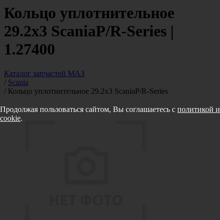
Кольцо уплотнительное
29.2x3 ScaniaP/R-Series |
1.27400
Каталог запчастей МАЗ
/
Scania
/
Кольцо уплотнительное 29.2x3 ScaniaP/R-Series
Продолжая пользоваться сайтом, Вы соглашаетесь с
политикой и
cookie
.