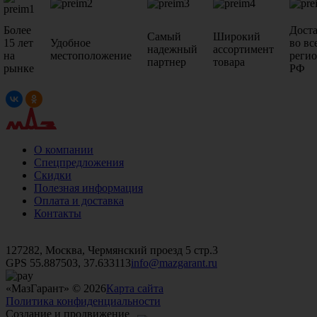
Более
Дост
Самый
Широкий
15 лет
Удобное
во вс
надежный
ассортимент
на
местоположение
реги
партнер
товара
рынке
РФ
О компании
Спецпредложения
Скидки
Полезная информация
Оплата и доставка
Контакты
+7 (499)
476-82-09
+7 (495)
740-26-16
+7 (495)
972-32-70
127282, Москва, Чермянский проезд 5 стр.3
GPS 55.887503, 37.633113
info@mazgarant.ru
«МазГарант» © 2026
Карта сайта
Политика конфиденциальности
Создание и продвижение