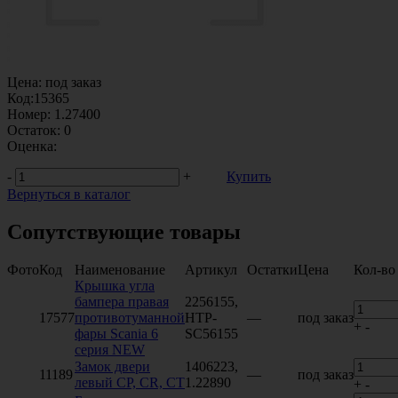
Цена:
под заказ
Код:
15365
Номер:
1.27400
Остаток:
0
Оценка:
-
+
Купить
Вернуться в каталог
Сопутствующие товары
Фото
Код
Наименование
Артикул
Остатки
Цена
Кол-во
Крышка угла
бампера правая
2256155,
17577
противотуманной
HTP-
—
под заказ
+
-
фары Scania 6
SC56155
серия NEW
Замок двери
1406223,
11189
—
под заказ
левый CP, CR, CT
1.22890
+
-