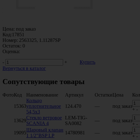
Цена:
под заказ
Код:
17851
Номер:
2563325, 1.11287SP
Остаток:
0
Оценка:
-
+
Купить
Вернуться в каталог
Сопутствующие товары
Фото
Код
Наименование
Артикул
Остатки
Цена
Кол
Кольцо
15363
уплотнительное
124.470
—
под заказ
+
-
54,5х3
Стекло ветровое
LEM-TIG-
13629
—
под заказ
SCANIA 4
SA0082
+
-
Шаровый клапан
19095
14780981
—
под заказ
1 1/2"BSP LP
+
-