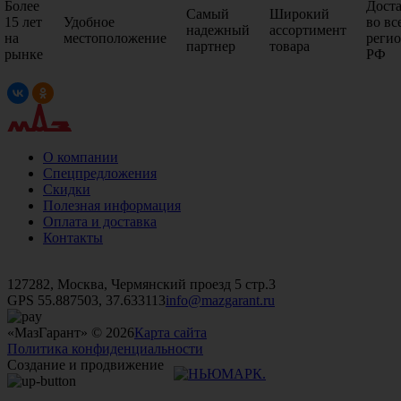
Более
Дост
Самый
Широкий
15 лет
Удобное
во вс
надежный
ассортимент
на
местоположение
реги
партнер
товара
рынке
РФ
О компании
Спецпредложения
Скидки
Полезная информация
Оплата и доставка
Контакты
+7 (499)
476-82-09
+7 (495)
740-26-16
+7 (495)
972-32-70
127282, Москва, Чермянский проезд 5 стр.3
GPS 55.887503, 37.633113
info@mazgarant.ru
«МазГарант» © 2026
Карта сайта
Политика конфиденциальности
Создание и продвижение