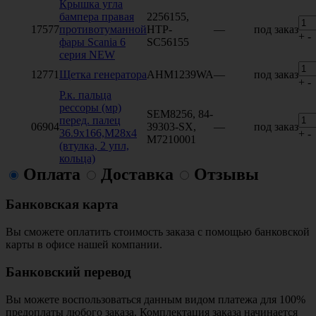
Крышка угла
бампера правая
2256155,
17577
противотуманной
HTP-
—
под заказ
+
-
фары Scania 6
SC56155
серия NEW
12771
Щетка генератора
AHM1239WA
—
под заказ
+
-
Р.к. пальца
рессоры (мр)
SEM8256, 84-
перед. палец
06904
39303-SX,
—
под заказ
36.9х166,М28х4
+
-
M7210001
(втулка, 2 упл,
кольца)
Оплата
Доставка
Отзывы
Банковская карта
Вы сможете оплатить стоимость заказа с помощью банковской
карты в офисе нашей компании.
Банковский перевод
Вы можете воспользоваться данным видом платежа для 100%
предоплаты любого заказа. Комплектация заказа начинается