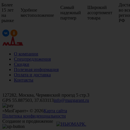
Более
Дост
Самый
Широкий
15 лет
Удобное
во вс
надежный
ассортимент
на
местоположение
реги
партнер
товара
рынке
РФ
О компании
Спецпредложения
Скидки
Полезная информация
Оплата и доставка
Контакты
+7 (499)
476-82-09
+7 (495)
740-26-16
+7 (495)
972-32-70
127282, Москва, Чермянский проезд 5 стр.3
GPS 55.887503, 37.633113
info@mazgarant.ru
«МазГарант» © 2026
Карта сайта
Политика конфиденциальности
Создание и продвижение