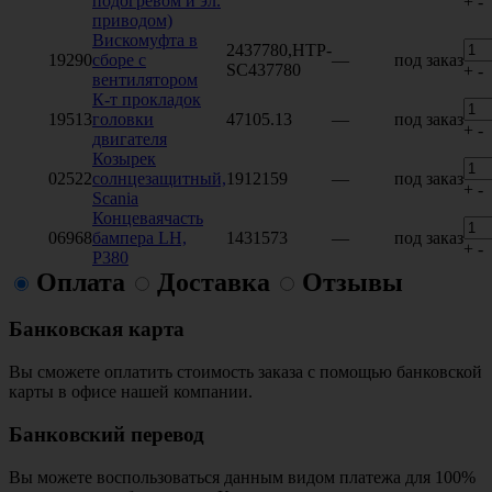
подогревом и эл.
+
-
приводом)
Вискомуфта в
2437780,HTP-
19290
сборе с
—
под заказ
SC437780
+
-
вентилятором
К-т прокладок
19513
головки
47105.13
—
под заказ
+
-
двигателя
Козырек
02522
солнцезащитный,
1912159
—
под заказ
+
-
Scania
Концеваячасть
06968
бампера LH,
1431573
—
под заказ
+
-
P380
Оплата
Доставка
Отзывы
Банковская карта
Вы сможете оплатить стоимость заказа с помощью банковской
карты в офисе нашей компании.
Банковский перевод
Вы можете воспользоваться данным видом платежа для 100%