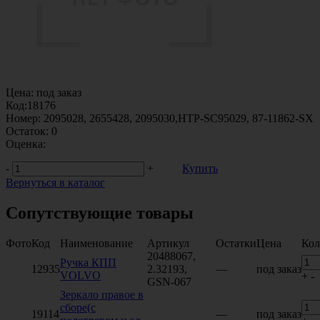
Цена:
под заказ
Код:
18176
Номер:
2095028, 2655428, 2095030,HTP-SC95029, 87-11862-SX
Остаток:
0
Оценка:
-
+
Купить
Вернуться в каталог
Сопутствующие товары
Фото
Код
Наименование
Артикул
Остатки
Цена
Кол
20488067,
Ручка КПП
12935
2.32193,
—
под заказ
VOLVO
+
-
GSN-067
Зеркало правое в
сборе(с
19114
—
под заказ