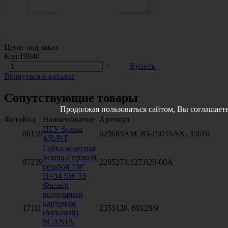
Цена:
под заказ
Код:
19040
-
+
Купить
Вернуться в каталог
Сопутствующие товары
Продолжая пользоваться сайтом, Вы соглашает
Фото
Код
Наименование
Артикул
ПГУ Scania
06159
629683AM, 83-15033-SX, 35610
4/R/P/T
Гайка колесная
Scania с правой
07239
2285273,127.028-00A
резьбой 7/8"
H=34 SW 33
Фильтр
воздушный
картридж
17111
2355128, 69128/9
(большой)
SCANIA