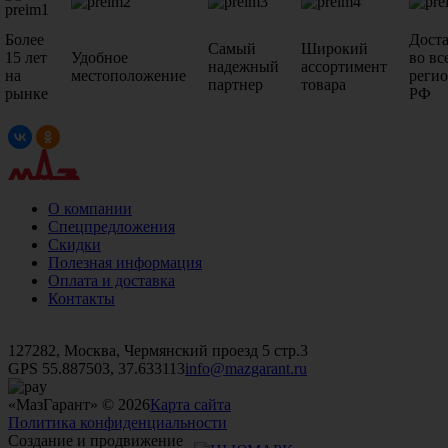
Более
Дост
Самый
Широкий
15 лет
Удобное
во вс
надежный
ассортимент
на
местоположение
реги
партнер
товара
рынке
РФ
О компании
Спецпредложения
Скидки
Полезная информация
Оплата и доставка
Контакты
+7 (499)
476-82-09
+7 (495)
740-26-16
+7 (495)
972-32-70
127282, Москва, Чермянский проезд 5 стр.3
GPS 55.887503, 37.633113
info@mazgarant.ru
«МазГарант» © 2026
Карта сайта
Политика конфиденциальности
Создание и продвижение