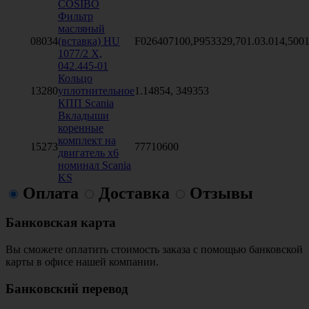
COSIBO
Фильтр
масляный
08034
(вставка) HU
F026407100,P953329,701.03.014,500
1077/2 X,
042.445-01
Кольцо
13280
уплотнительное
1.14854, 349353
КПП Scania
Вкладыши
коренные
комплект на
15273
77710600
двигатель х6
номинал Scania
KS
Оплата
Доставка
Отзывы
Банковская карта
Вы сможете оплатить стоимость заказа с помощью банковской
карты в офисе нашей компании.
Банковский перевод