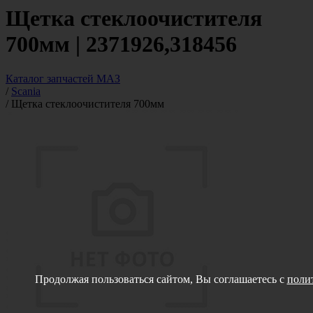
Щетка стеклоочистителя
700мм | 2371926,318456
Каталог запчастей МАЗ
/
Scania
/
Щетка стеклоочистителя 700мм
Продолжая пользоваться сайтом, Вы соглашаетесь с
поли