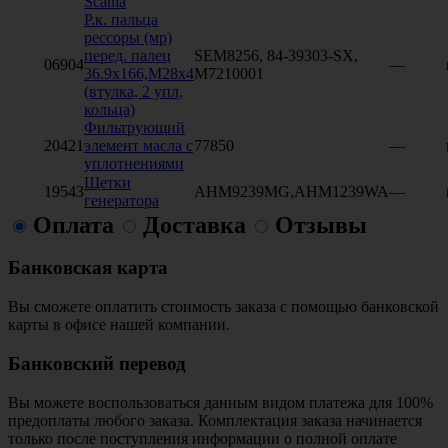
Scania
Р.к. пальца
рессоры (мр)
перед. палец
SEM8256, 84-39303-SX,
06904
—
36.9х166,М28х4
M7210001
(втулка, 2 упл,
кольца)
Фильтрующий
20421
элемент масла с
77850
—
уплотнениями
Щетки
19543
AHM9239MG,AHM1239WA
—
генератора
Оплата
Доставка
Отзывы
Банковская карта
Вы сможете оплатить стоимость заказа с помощью банковской
карты в офисе нашей компании.
Банковский перевод
Вы можете воспользоваться данным видом платежа для 100%
предоплаты любого заказа. Комплектация заказа начинается
только после поступления информации о полной оплате