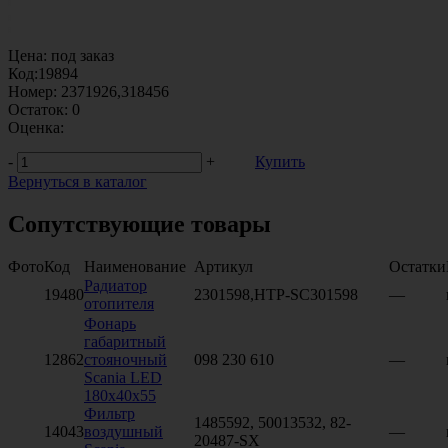
Цена:
под заказ
Код:
19894
Номер:
2371926,318456
Остаток:
0
Оценка:
-
+
Купить
Вернуться в каталог
Сопутствующие товары
Фото
Код
Наименование
Артикул
Остатки
Радиатор
19480
2301598,HTP-SC301598
—
отопителя
Фонарь
габаритный
12862
стояночный
098 230 610
—
Scania LED
180x40x55
Фильтр
1485592, 50013532, 82-
14043
воздушный
—
20487-SX