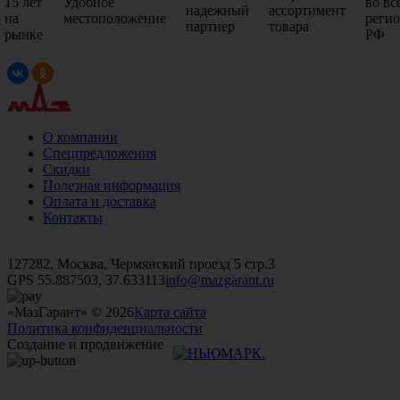
15 лет
Удобное
во вс
надежный
ассортимент
на
местоположение
реги
партнер
товара
рынке
РФ
О компании
Спецпредложения
Скидки
Полезная информация
Оплата и доставка
Контакты
+7 (499)
476-82-09
+7 (495)
740-26-16
+7 (495)
972-32-70
127282, Москва, Чермянский проезд 5 стр.3
GPS 55.887503, 37.633113
info@mazgarant.ru
«МазГарант» © 2026
Карта сайта
Политика конфиденциальности
Создание и продвижение