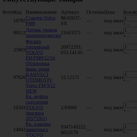
Фото
Код
Наименование
Артикул
Остатки
Цена
Кол-в
Стартер Volvo
88-02037-
10785
—
под заказ
FM9
SX
+
-
Датчик уровня
09121
21643575
—
под заказ
пневмоподвески
+
-
Фильтр
топливный
20972293,
25903
—
под заказ
VOLVO
033.141-01
+
-
FH/FM9/12/16
Облицовка
фары левая
KAHVECI
07626
12.12171
—
под заказ
OTOMOTIV,
+
-
Volvo FM 9/12
NEW
Р.к. муфты
сцепления
10341
VOLVO
2.93060
—
под заказ
+
-
(корзина
20575561)
Р.к. клапана
9347149222,
14042
защитного
—
под заказ
6012170
+
-
VOLVO