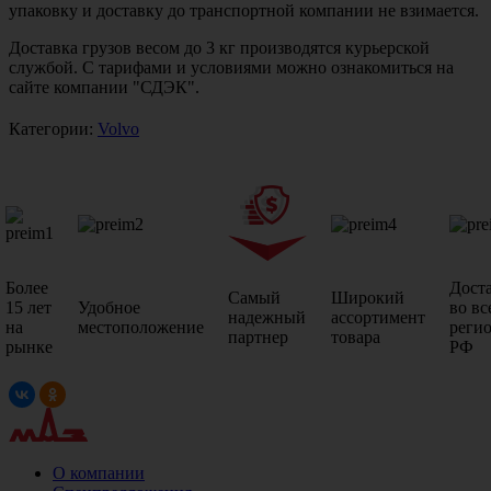
упаковку и доставку до транспортной компании не взимается.
Доставка грузов весом до 3 кг производятся курьерской
службой. С тарифами и условиями можно ознакомиться на
сайте компании "СДЭК".
Категории:
Volvo
Более
Дост
Самый
Широкий
15 лет
Удобное
во вс
надежный
ассортимент
на
местоположение
реги
партнер
товара
рынке
РФ
О компании