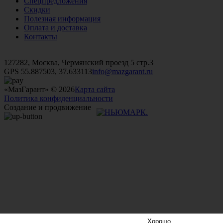
Спецпредложения
Скидки
Полезная информация
Оплата и доставка
Контакты
+7 (499)
476-82-09
+7 (495)
740-26-16
+7 (495)
972-32-70
127282, Москва, Чермянский проезд 5 стр.3
GPS 55.887503, 37.633113
info@mazgarant.ru
«МазГарант» © 2026
Карта сайта
Политика конфиденциальности
Создание и продвижение
Хорошо