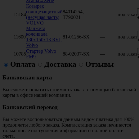
Scania 4 Serie
Козырек
солнцезащитный
84014254,
15184
—
под заказ
(несущая часть)
T790021
VOLVO
Манжета
коленвала
11600
81-01256-SX
—
под заказ
130х150х13 RVI,
Volvo
Стартер Volvo
10785
88-02037-SX
—
под заказ
FM9
Оплата
Доставка
Отзывы
Банковская карта
Вы сможете оплатить стоимость заказа с помощью банковской
карты в офисе нашей компании.
Банковский перевод
Вы можете воспользоваться данным видом платежа для 100%
предоплаты любого заказа. Комплектация заказа начинается
только после поступления информации о полной оплате
счета.