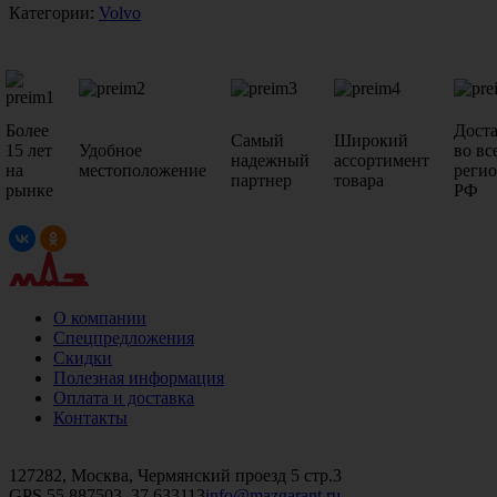
Категории:
Volvo
Более
Дост
Самый
Широкий
15 лет
Удобное
во вс
надежный
ассортимент
на
местоположение
реги
партнер
товара
рынке
РФ
О компании
Спецпредложения
Скидки
Полезная информация
Оплата и доставка
Контакты
+7 (499)
476-82-09
+7 (495)
740-26-16
+7 (495)
972-32-70
127282, Москва, Чермянский проезд 5 стр.3
GPS 55.887503, 37.633113
info@mazgarant.ru