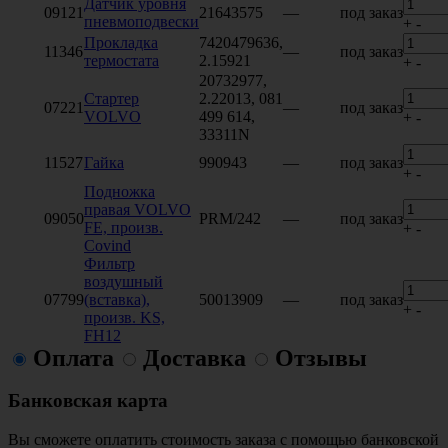
Датчик уровня
09121
21643575
—
под заказ
пневмоподвески
+
-
Прокладка
7420479636,
11346
—
под заказ
термостата
2.15921
+
-
20732977,
Стартер
2.22013, 081
07221
—
под заказ
VOLVO
499 614,
+
-
33311N
11527
Гайка
990943
—
под заказ
+
-
Подножка
правая VOLVO
09050
PRM/242
—
под заказ
FE, произв.
+
-
Covind
Фильтр
воздушный
07799
(вставка),
50013909
—
под заказ
+
-
произв. KS,
FH12
Оплата
Доставка
Отзывы
Банковская карта
Вы сможете оплатить стоимость заказа с помощью банковской