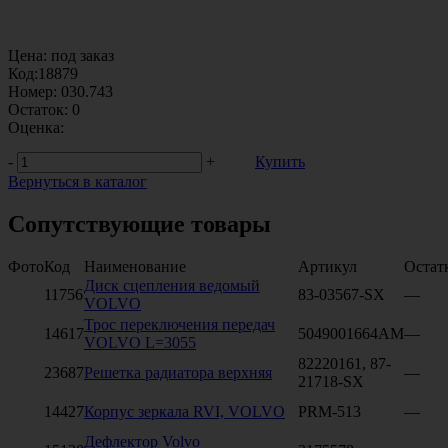
Цена:
под заказ
Код:
18879
Номер:
030.743
Остаток:
0
Оценка:
-
+
Купить
Вернуться в каталог
Сопутствующие товары
Фото
Код
Наименование
Артикул
Остат
Диск сцепления ведомый
11756
83-03567-SX
—
VOLVO
Трос переключения передач
14617
5049001664AM
—
VOLVO L=3055
82220161, 87-
23687
Решетка радиатора верхняя
—
21718-SX
14427
Корпус зеркала RVI, VOLVO
PRM-513
—
Дефлектор Volvo