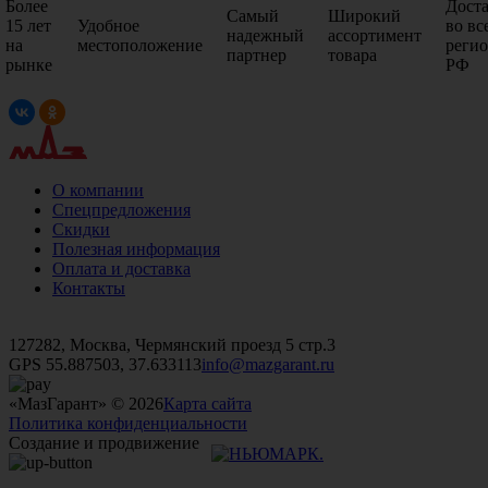
Более
Дост
Самый
Широкий
15 лет
Удобное
во вс
надежный
ассортимент
на
местоположение
реги
партнер
товара
рынке
РФ
О компании
Спецпредложения
Скидки
Полезная информация
Оплата и доставка
Контакты
+7 (499)
476-82-09
+7 (495)
740-26-16
+7 (495)
972-32-70
127282, Москва, Чермянский проезд 5 стр.3
GPS 55.887503, 37.633113
info@mazgarant.ru
«МазГарант» © 2026
Карта сайта
Политика конфиденциальности
Создание и продвижение