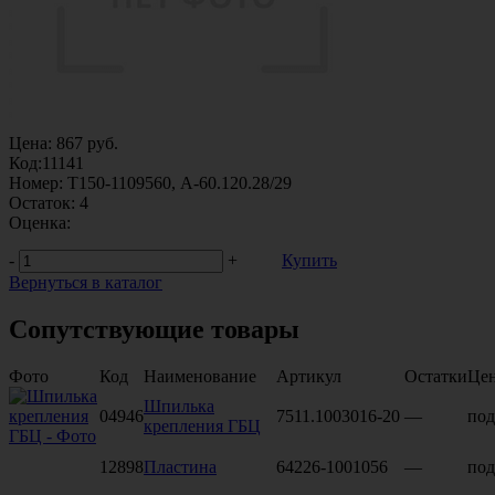
Цена:
867
руб.
Код:
11141
Номер:
Т150-1109560, А-60.120.28/29
Остаток:
4
Оценка:
-
+
Купить
Вернуться в каталог
Сопутствующие товары
Фото
Код
Наименование
Артикул
Остатки
Це
Шпилька
04946
7511.1003016-20
—
под
крепления ГБЦ
12898
Пластина
64226-1001056
—
под