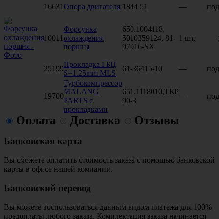
16631
Опора двигателя
1844 51
—
под
Форсунка
650.1004118,
10011
охлаждения
5010359124, 81-
1 шт.
поршня
97016-SX
Прокладка ГБЦ
25199
61-36415-10
—
под
S=1.25mm MLS
Турбокомпрессор
MALANG
651.1118010,ТКР
19700
—
под
PARTS с
90-3
прокладками
Оплата
Доставка
Отзывы
Банковская карта
Вы сможете оплатить стоимость заказа с помощью банковской
карты в офисе нашей компании.
Банковский перевод
Вы можете воспользоваться данным видом платежа для 100%
предоплаты любого заказа. Комплектация заказа начинается