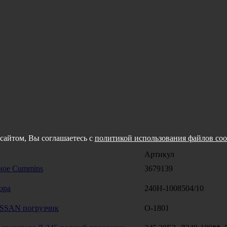
сайтом, Вы соглашаетесь с
политикой использования файлов coo
Артикул
ное Cummins
3679139
ора
240Н-1008504/10
ISSAN погрузчик
O-1801