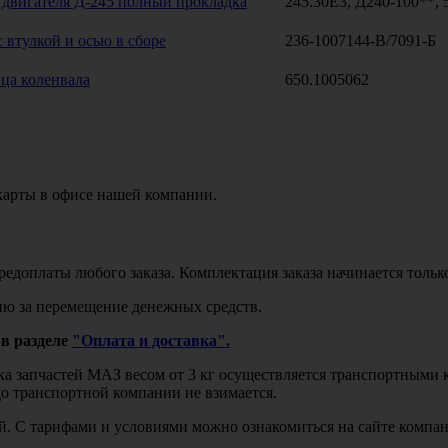
 двигателя Д-245 полный прокладка
245.30Е3, Д240-100**, 
 втулкой и осью в сборе
236-1007144-В/7091-Б
ца коленвала
650.1005062
карты в офисе нашей компании.
едоплаты любого заказа. Комплектация заказа начинается тольк
ю за перемещение денежных средств.
в разделе
"Оплата и доставка".
авка запчастей МАЗ весом от 3 кг осуществляется транспортны
до транспортной компании не взимается.
бой. С тарифами и условиями можно ознакомиться на сайте комп