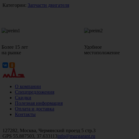
Категории:
Запчасти двигателя
Более 15 лет
Удобное
на рынке
местоположение
О компании
Спецпредложения
Скидки
Полезная информация
Оплата и доставка
Контакты
+7 (499)
476-82-09
+7 (495)
740-26-16
+7 (495)
972-32-70
127282, Москва, Чермянский проезд 5 стр.3
GPS 55.887503, 37.633113
info@mazgarant.ru