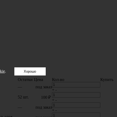
kie
.
Хорошо
Остатки
Цена
Кол-во
Купить
—
под заказ
+
-
52 шт.
100 ₽
+
-
—
под заказ
+
-