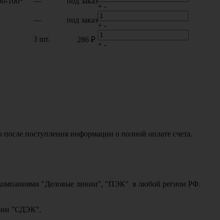
50-100*
—
под заказ
+
-
—
под заказ
+
-
3 шт.
286 ₽
+
-
о после поступления информации о полной оплате счета.
ми компаниями "Деловые линии", "ПЭК" в любой регион РФ.
ании "СДЭК".