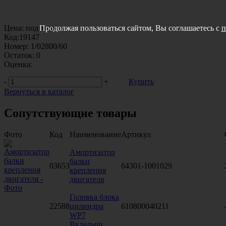
Цена:
под заказ
Продолжая пользоваться сайтом, Вы соглашаетесь с
п
Код:
19147
Номер:
1/02800/60
Остаток:
0
Оценка:
-
+
Купить
Вернуться в каталог
Сопутствующие товары
Фото
Код
Наименование
Артикул
Амортизатор
балки
03653
64301-1001029
крепления
двигателя
Головка блока
22588
цилиндра
610800040211
WP7
Вкладыш