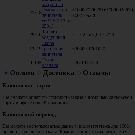
шатунный
комплект на
610800030078+610800030079,
25318
двигатель
1002109228
WP7 Е-5 12 шт
25318
Фильтр
29016
C 17 225/3 ,C172253
воздушный
Скоба
12819
крепления
630300-1001030
двигателя
Сухарь
01138
236-1007028
клапана
Оплата
Доставка
Отзывы
Банковская карта
Вы сможете оплатить стоимость заказа с помощью банковской
карты в офисе нашей компании.
Банковский перевод
Вы можете воспользоваться данным видом платежа для 100%
предоплаты любого заказа. Комплектация заказа начинается