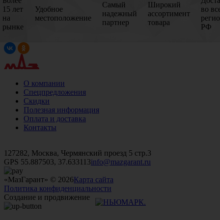
Более
Дост
Самый
Широкий
15 лет
Удобное
во вс
надежный
ассортимент
на
местоположение
реги
партнер
товара
рынке
РФ
О компании
Спецпредложения
Скидки
Полезная информация
Оплата и доставка
Контакты
+7 (499)
476-82-09
+7 (495)
740-26-16
+7 (495)
972-32-70
127282, Москва, Чермянский проезд 5 стр.3
GPS 55.887503, 37.633113
info@mazgarant.ru
«МазГарант» © 2026
Карта сайта
Политика конфиденциальности
Создание и продвижение