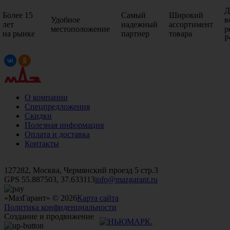
Д
Более 15
Самый
Широкий
Удобное
в
лет
надежный
ассортимент
местоположение
р
на рынке
партнер
товара
Р
О компании
Спецпредложения
Скидки
Полезная информация
Оплата и доставка
Контакты
+7 (499)
476-82-09
+7 (495)
740-26-16
+7 (495)
972-32-70
127282, Москва, Чермянский проезд 5 стр.3
GPS 55.887503, 37.633113
info@mazgarant.ru
«МазГарант» © 2026
Карта сайта
Политика конфиденциальности
Создание и продвижение