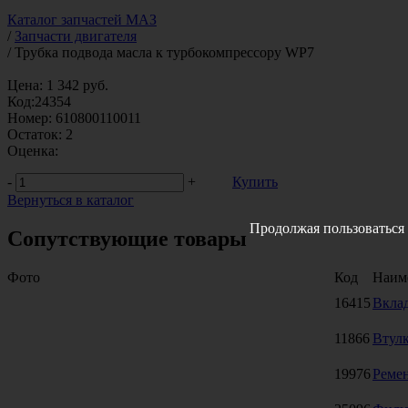
Каталог запчастей МАЗ
/
Запчасти двигателя
/
Трубка подвода масла к турбокомпрессору WP7
Цена:
1 342
руб.
Код:
24354
Номер:
610800110011
Остаток:
2
Оценка:
-
+
Купить
Вернуться в каталог
Продолжая пользоваться 
Сопутствующие товары
Фото
Код
Наим
16415
Вкла
11866
Втулк
19976
Реме