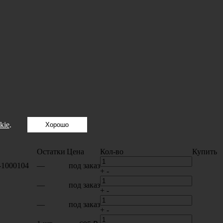
kie
.
Хорошо
Остатки
Цена
Кол-во
Купить
-1000104
—
под заказ
+
-
—
под заказ
+
-
—
под заказ
+
-