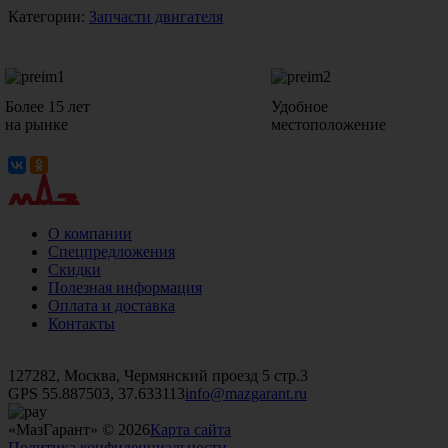
Категории:
Запчасти двигателя
Более 15 лет
Удобное
на рынке
местоположение
О компании
Спецпредложения
Скидки
Полезная информация
Оплата и доставка
Контакты
+7 (499)
476-82-09
+7 (495)
740-26-16
+7 (495)
972-32-70
127282, Москва, Чермянский проезд 5 стр.3
GPS 55.887503, 37.633113
info@mazgarant.ru
«МазГарант» © 2026
Карта сайта
Политика конфиденциальности