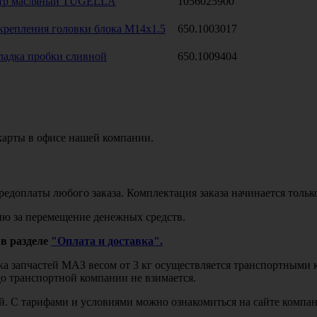
тр масляный TUGELLA
1056025900
крепления головки блока М14х1.5
650.1003017
ладка пробки сливной
650.1009404
карты в офисе нашей компании.
едоплаты любого заказа. Комплектация заказа начинается тольк
ю за перемещение денежных средств.
в разделе
"Оплата и доставка".
авка запчастей МАЗ весом от 3 кг осуществляется транспортны
до транспортной компании не взимается.
бой. С тарифами и условиями можно ознакомиться на сайте комп