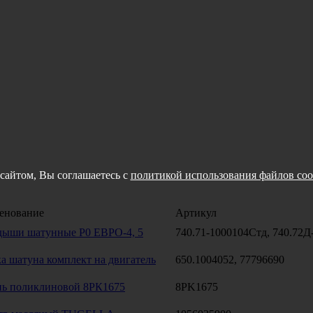
сайтом, Вы соглашаетесь с
политикой использования файлов coo
енование
Артикул
дыши шатунные Р0 ЕВРО-4, 5
740.71-1000104Стд, 740.72Д
а шатуна комплект на двигатель
650.1004052, 77796690
нь поликлиновой 8РК1675
8PK1675