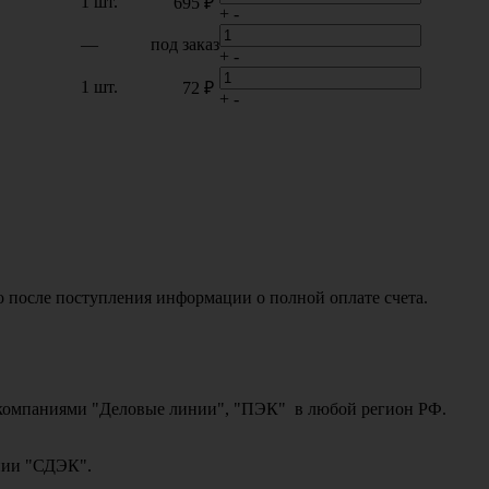
1 шт.
695 ₽
+
-
—
под заказ
+
-
1 шт.
72 ₽
+
-
о после поступления информации о полной оплате счета.
ми компаниями "Деловые линии", "ПЭК" в любой регион РФ.
ании "СДЭК".