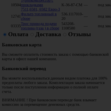
Турбокомпрессор с
10504
прокладками
K-36-87-СМ
—
под зак
7511,6581, 6582 Евро-3
Фильтр топливный в
536.1117010-
12741
—
под зак
сборе
20
Трос привода подачи
543208-
03335
—
под зак
топлива (газа ) в сборе
1108580
Оплата
Доставка
Отзывы
Банковская карта
Вы сможете оплатить стоимость заказа с помощью банковской
карты в офисе нашей компании.
Банковский перевод
Вы можете воспользоваться данным видом платежа для 100%
предоплаты любого заказа. Комплектация заказа начинается
только после поступления информации о полной оплате
счета.
ВНИМАНИЕ ! При банковском переводе банк взымает
комиссию за перемещение денежных средств.