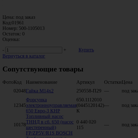
Цена:
под заказ
Код:
01961
Номер:
500-1105013
Остаток:
0
Оценка:
-
+
Купить
Вернуться в каталог
Сопутствующие товары
Фото
Код
Наименование
Артикул
Остатки
Цена
02048
Гайка М14х2
250558-П29
—
под зак
Форсунка
650.1112010
12345
электронноуправляемая
(0445120142)
—
под зак
650 Евро-3 КНР
К
Топливный насос
ТННД в сб. 650 (насос
0 440 020
10178
—
под зак
шестеренный)
115
FP/ZP5V/R1S BOSCH