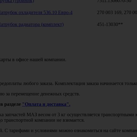
рубка (тройник)
7511.1306070-50
атрубок охладителя 536.10 Евро-4
270 003 169, 270 0
атрубок радиатора (комплект)
451-13030**
карты в офисе нашей компании.
едоплаты любого заказа. Комплектация заказа начинается тольк
ю за перемещение денежных средств.
в разделе
"Оплата и доставка".
авка запчастей МАЗ весом от 3 кг осуществляется транспортны
до транспортной компании не взимается.
бой. С тарифами и условиями можно ознакомиться на сайте комп