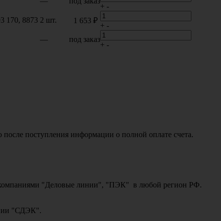
—
под заказ
+
-
03 170, 8873
2 шт.
1 653 ₽
+
-
—
под заказ
+
-
о после поступления информации о полной оплате счета.
ми компаниями "Деловые линии", "ПЭК" в любой регион РФ.
ании "СДЭК".