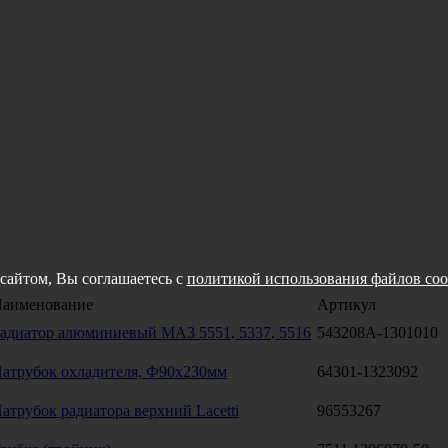
сайтом, Вы соглашаетесь с
политикой использования файлов coo
аименование
Артикул
адиатор алюминиевый МАЗ 5551, 5337, 5516
543208А-1301010
атрубок охладителя, Ф90х230мм
64301-1323092
атрубок радиатора верхний Lacetti
96553267