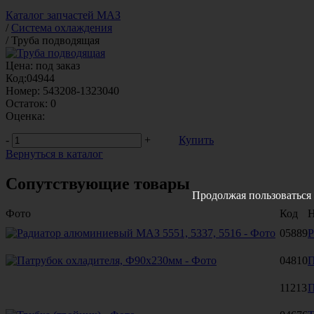
Каталог запчастей МАЗ
/
Система охлаждения
/
Труба подводящая
Цена:
под заказ
Код:
04944
Номер:
543208-1323040
Остаток:
0
Оценка:
-
+
Купить
Вернуться в каталог
Сопутствующие товары
Продолжая пользоваться 
Фото
Код
Н
05889
Р
04810
П
11213
П