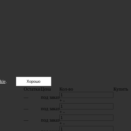
kie
.
Хорошо
Остатки
Цена
Кол-во
Купить
—
под заказ
+
-
—
под заказ
+
-
—
под заказ
+
-