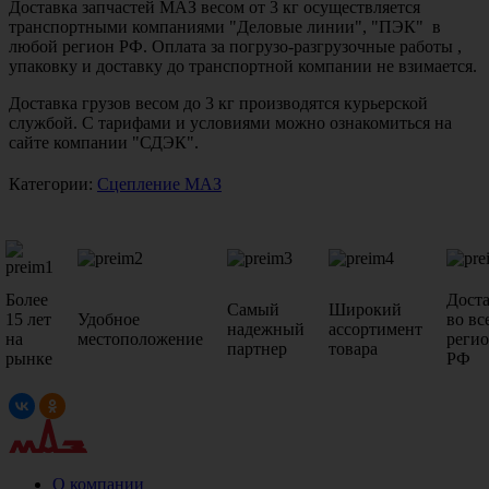
Доставка запчастей МАЗ весом от 3 кг осуществляется
транспортными компаниями "Деловые линии", "ПЭК" в
любой регион РФ. Оплата за погрузо-разгрузочные работы ,
упаковку и доставку до транспортной компании не взимается.
Доставка грузов весом до 3 кг производятся курьерской
службой. С тарифами и условиями можно ознакомиться на
сайте компании "СДЭК".
Категории:
Сцепление МАЗ
Более
Дост
Самый
Широкий
15 лет
Удобное
во вс
надежный
ассортимент
на
местоположение
реги
партнер
товара
рынке
РФ
О компании