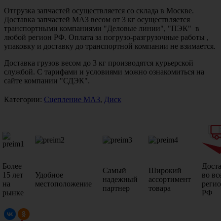
Отгрузка запчастей осуществляется со склада в Москве.
Доставка запчастей МАЗ весом от 3 кг осуществляется
транспортными компаниями "Деловые линии", "ПЭК" в
любой регион РФ. Оплата за погрузо-разгрузочные работы ,
упаковку и доставку до транспортной компании не взимается.
Доставка грузов весом до 3 кг производятся курьерской
службой. С тарифами и условиями можно ознакомиться на
сайте компании "СДЭК".
Категории:
Сцепление МАЗ
,
Диск
Более
Дост
Самый
Широкий
15 лет
Удобное
во вс
надежный
ассортимент
на
местоположение
реги
партнер
товара
рынке
РФ