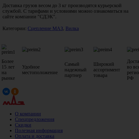
Доставка грузов весом до 3 кг производятся курьерской
службой. С тарифами и условиями можно ознакомиться на
сайте компании "СДЭК".
Категории:
Сцепление МАЗ
,
Вилка
Более
Дост
Самый
Широкий
15 лет
Удобное
во вс
надежный
ассортимент
на
местоположение
реги
партнер
товара
рынке
РФ
О компании
Спецпредложения
Скидки
Полезная информация
Оплата и доставка