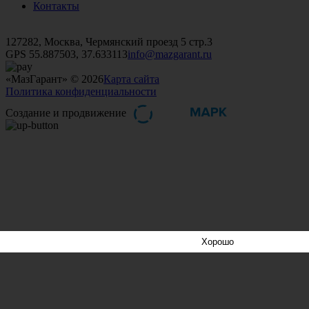
Контакты
+7 (499)
476-82-09
+7 (495)
740-26-16
+7 (495)
972-32-70
127282, Москва, Чермянский проезд 5 стр.3
GPS 55.887503, 37.633113
info@mazgarant.ru
«МазГарант» © 2026
Карта сайта
Политика конфиденциальности
Создание и продвижение
Хорошо