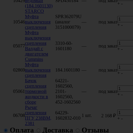
10429
ведомый
SPD430184
—
под заказ
+
-
(184.1601130)
STARCO
Муфта
SPR362079U
10546
выключения
(аналог
—
под заказ
+
-
сцепления
3151000079)
Муфта
выключения
сцепления
3310-60-
05077
—
под заказ
Валдай с
1601180
+
-
двигателем
Cummins
Муфта
02869
выключения
184.1601180
—
под заказ
+
-
сцепления
Бачок
64221-
сцепления
1602560,
05061
тормозной
2101-
—
под заказ
+
-
жидкости в
1602560,
сборе
452-1602560
Рычаг
сцепления
64229-
06708
1 шт.
2 168 ₽
ПГУ 238ВМ,
1602832-010
+
-
2381
Оплата
Доставка
Отзывы