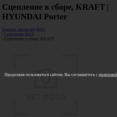
Сцепление в сборе, KRAFT |
HYUNDAI Porter
Каталог запчастей МАЗ
/
Сцепление МАЗ
/
Сцепление в сборе, KRAFT
Продолжая пользоваться сайтом, Вы соглашаетесь с
политикой