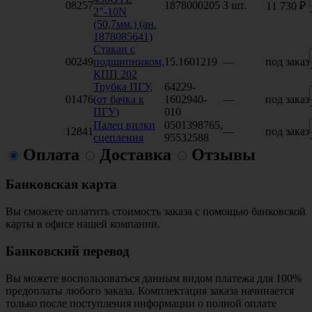
08257
1878000205
3 шт.
11 730 ₽
2"-10N
(50,7мм.) (ан.
1878085641)
Стакан с
00249
подшипником,
15.1601219
—
под заказ
КПП 202
Трубка ПГУ,
64229-
01476
(от бачка к
1602940-
—
под заказ
ПГУ)
010
Палец вилки
0501398765,
12841
—
под заказ
сцепления
95532588
Оплата
Доставка
Отзывы
Банковская карта
Вы сможете оплатить стоимость заказа с помощью банковской
карты в офисе нашей компании.
Банковский перевод
Вы можете воспользоваться данным видом платежа для 100%
предоплаты любого заказа. Комплектация заказа начинается
только после поступления информации о полной оплате