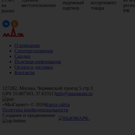
надежный
ассортимент
на
местоположение
реги
партнер
товара
рынке
РФ
О компании
Спецпредложения
Скидки
Полезная информация
Оплата и доставка
Контакты
+7 (499)
476-82-09
+7 (495)
740-26-16
+7 (495)
972-32-70
127282, Москва, Чермянский проезд 5 стр.3
GPS 55.887503, 37.633113
info@mazgarant.ru
«МазГарант» © 2026
Карта сайта
Политика конфиденциальности
Создание и продвижение