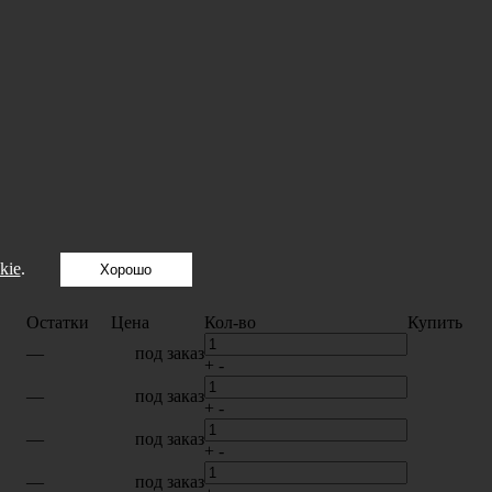
kie
.
Хорошо
Остатки
Цена
Кол-во
Купить
—
под заказ
+
-
—
под заказ
+
-
—
под заказ
+
-
—
под заказ