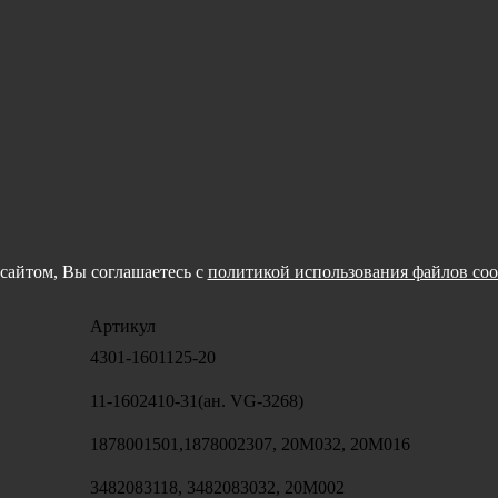
сайтом, Вы соглашаетесь с
политикой использования файлов coo
Артикул
4301-1601125-20
11-1602410-31(ан. VG-3268)
1878001501,1878002307, 20M032, 20M016
3482083118, 3482083032, 20M002