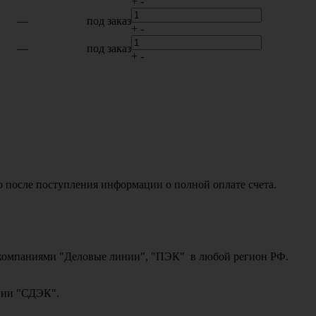
+
-
—
под заказ
+
-
—
под заказ
+
-
о после поступления информации о полной оплате счета.
ми компаниями "Деловые линии", "ПЭК" в любой регион РФ.
ании "СДЭК".