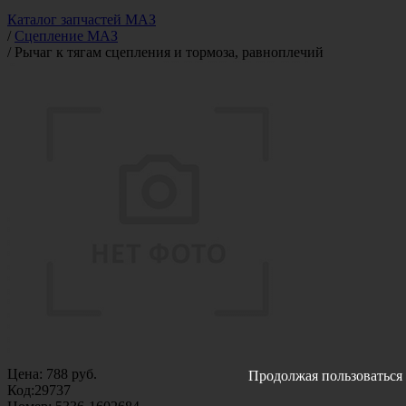
Каталог запчастей МАЗ
/
Сцепление МАЗ
/
Рычаг к тягам сцепления и тормоза, равноплечий
Цена:
788
руб.
Продолжая пользоваться 
Код:
29737