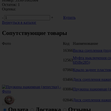
Номер:
5336-1602684
Остаток:
1
Оценка:
-
+
Купить
Вернуться в каталог
Сопутствующие товары
Фото
Код
Наименование
16366
Вилка сцепления (под
Муфта выключения сц
12563
6ISBe285)
07060
Крыло заднее пластик
03466
Диск сцепления наж
03084
Пружина нажимная (л
02846
Диск сцепления нажим
Оплата
Доставка
Отзывы