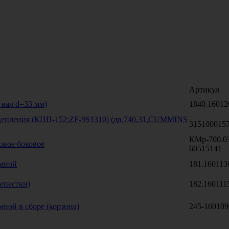
Артикул
 вал d=33 мм)
1840.16012
епления (КПП-152;ZF-9S1310) (дв.740.31,CUMMINS
315100015
КМр-700.0
овое боковое
60515141
имной
181.160113
епестки)
182.160111
ной в сборе (корзина)
245-160109