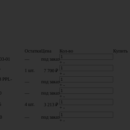
Остатки
Цена
Кол-во
Купить
03-01
—
под заказ
+
-
7
1 шт.
7 700 ₽
+
-
3 PPL-
—
под заказ
+
-
0
—
под заказ
+
-
5
4 шт.
3 213 ₽
+
-
0
—
под заказ
+
-