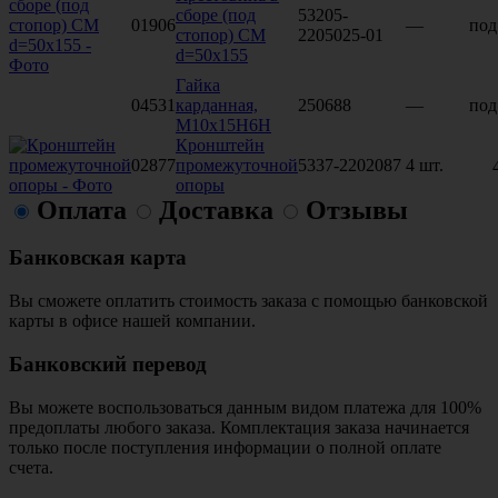
сборе (под
53205-
01906
—
под
стопор) СМ
2205025-01
d=50х155
Гайка
04531
карданная,
250688
—
под
М10х15Н6Н
Кронштейн
02877
промежуточной
5337-2202087
4 шт.
опоры
Оплата
Доставка
Отзывы
Банковская карта
Вы сможете оплатить стоимость заказа с помощью банковской
карты в офисе нашей компании.
Банковский перевод
Вы можете воспользоваться данным видом платежа для 100%
предоплаты любого заказа. Комплектация заказа начинается
только после поступления информации о полной оплате
счета.