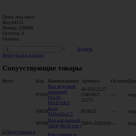
Цена:
под заказ
Код:
04531
Номер:
250688
Остаток:
0
Оценка:
-
+
Купить
Вернуться в каталог
Сопутствующие товары
Фото
Код
Наименование
Артикул
Остатки
Це
Вал ведущий
41-035-2127
внешний
05945
(340-007-
—
под
65224,
2127)
MADARA
Болт
07658
853025
—
под
М16х42х1.5
Вал карданный,
00198
500А-2201010
—
под
1824+80 (8 отв.)
Крестовина в