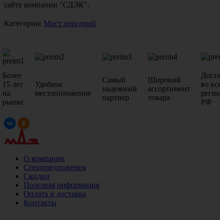
сайте компании "СДЭК".
Категории:
Мост передний
Более
Дост
Самый
Широкий
15 лет
Удобное
во вс
надежный
ассортимент
на
местоположение
реги
партнер
товара
рынке
РФ
О компании
Спецпредложения
Скидки
Полезная информация
Оплата и доставка
Контакты
+7 (499)
476-82-09
+7 (495)
740-26-16
+7 (495)
972-32-70