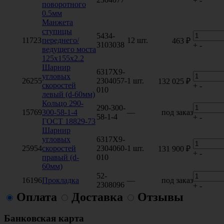
+
-
поворотного
0.5мм
Манжета
ступицы
5434-
11723
переднего/
12 шт.
463 ₽
3103038
+
-
ведущего моста
125х155х2.2
Шарнир
6317Х9-
угловых
26255
2304057-
1 шт.
132 025 ₽
скоростей
+
-
010
левый (d-60мм)
Кольцо 290-
290-300-
15769
300-58-1-4
—
под заказ
58-1-4
+
-
ГОСТ 18829-73
Шарнир
угловых
6317Х9-
25954
скоростей
2304060-
1 шт.
131 900 ₽
+
-
правый (d-
010
60мм)
52-
16196
Прокладка
—
под заказ
2308096
+
-
Оплата
Доставка
Отзывы
Банковская карта