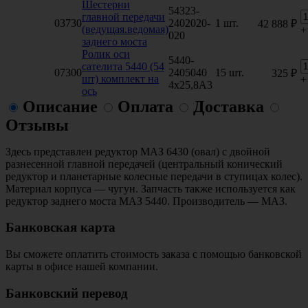
Шестерни
54323-
главной передачи
03730
2402020-
1 шт.
42 888 ₽
(ведущая.ведомая)
+
020
заднего моста
Ролик оси
5440-
сателита 5440 (54
07300
2405040
15 шт.
325 ₽
шт) комплект на
+
4x25,8A3
ось
Описание
Оплата
Доставка
Отзывы
Здесь представлен редуктор МАЗ 6430 (овал) с двойной
разнесенной главной передачей (центральный конический
редуктор и планетарные колесные передачи в ступицах колес).
Материал корпуса — чугун. Запчасть также используется как
редуктор заднего моста МАЗ 5440. Производитель — МАЗ.
Банковская карта
Вы сможете оплатить стоимость заказа с помощью банковской
карты в офисе нашей компании.
Банковский перевод