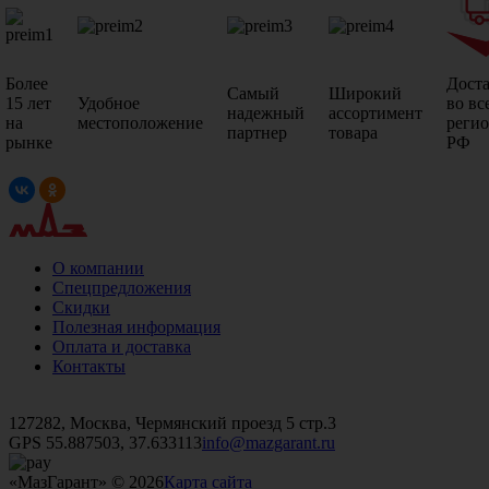
Более
Дост
Самый
Широкий
15 лет
Удобное
во вс
надежный
ассортимент
на
местоположение
реги
партнер
товара
рынке
РФ
О компании
Спецпредложения
Скидки
Полезная информация
Оплата и доставка
Контакты
+7 (499)
476-82-09
+7 (495)
740-26-16
+7 (495)
972-32-70
127282, Москва, Чермянский проезд 5 стр.3
GPS 55.887503, 37.633113
info@mazgarant.ru
«МазГарант» © 2026
Карта сайта