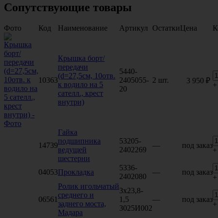
Сопутствующие товары
Фото
Код
Наименование
Артикул
Остатки
Цена
К
Крышка борт/
передачи
5440-
(d=27,5см, 10отв.
10363
2405055-
2 шт.
3 950 ₽
к водило на 5
+
20
сателл., крест
внутри)
Гайка
подшипника
53205-
14739
—
под заказ
ведущей
2402269
+
шестерни
5336-
04053
Прокладка
—
под заказ
2402080
+
Ролик игольчатый
3х23,8-
среднего и
06561
1,5
—
под заказ
заднего моста,
+
3025И002
Мадара