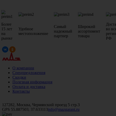
Более
Дост
Самый
Широкий
15 лет
Удобное
во вс
надежный
ассортимент
на
местоположение
реги
партнер
товара
рынке
РФ
О компании
Спецпредложения
Скидки
Полезная информация
Оплата и доставка
Контакты
+7 (499)
476-82-09
+7 (495)
740-26-16
+7 (495)
972-32-70
127282, Москва, Чермянский проезд 5 стр.3
GPS 55.887503, 37.633113
info@mazgarant.ru