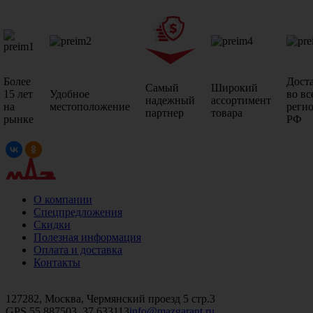
Более
Дост
Самый
Широкий
15 лет
Удобное
во вс
надежный
ассортимент
на
местоположение
реги
партнер
товара
рынке
РФ
О компании
Спецпредложения
Скидки
Полезная информация
Оплата и доставка
Контакты
+7 (499)
476-82-09
+7 (495)
740-26-16
+7 (495)
972-32-70
127282, Москва, Чермянский проезд 5 стр.3
GPS 55.887503, 37.633113
info@mazgarant.ru