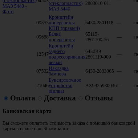
04503
—
п
(стеклопластик)
2803010-011
МАЗ 5440
Кронштейн
09853
поперечины
6430-2801118
—
п
КПП (правый)
Балка
65115-
09688
—
п
поперечины
2801100-56
Кронштейн
заднего
6430В9-
12547
—
п
подрессоривания
2801119-000
левый
Накладка
07532
6430-2803065
—
п
бампера
Буксировочное
25046
устройство
AZ9925930036
—
п
(вилка)
Оплата
Доставка
Отзывы
Банковская карта
Вы сможете оплатить стоимость заказа с помощью банковской
карты в офисе нашей компании.