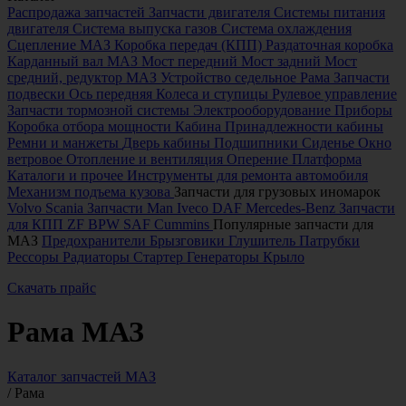
Распродажа запчастей
Запчасти двигателя
Системы питания
двигателя
Система выпуска газов
Система охлаждения
Сцепление МАЗ
Коробка передач (КПП)
Раздаточная коробка
Карданный вал МАЗ
Мост передний
Мост задний
Мост
средний, редуктор МАЗ
Устройство седельное
Рама
Запчасти
подвески
Ось передняя
Колеса и ступицы
Рулевое управление
Запчасти тормозной системы
Электрооборудование
Приборы
Коробка отбора мощности
Кабина
Принадлежности кабины
Ремни и манжеты
Дверь кабины
Подшипники
Сиденье
Окно
ветровое
Отопление и вентиляция
Оперение
Платформа
Каталоги и прочее
Инструменты для ремонта автомобиля
Механизм подъема кузова
Запчасти для грузовых иномарок
Volvo
Scania
Запчасти Man
Iveco
DAF
Mercedes-Benz
Запчасти
для КПП ZF
BPW
SAF
Cummins
Популярные запчасти для
МАЗ
Предохранители
Брызговики
Глушитель
Патрубки
Рессоры
Радиаторы
Стартер
Генераторы
Крыло
Скачать прайс
Рама МАЗ
Каталог запчастей МАЗ
/
Рама