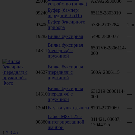
25046
AZ9925930036
—
устройство (вилка)
Буфер (бампер)
09240
65115-2803010
—
передний -65115
Буфер буксирного
03406
5336-2707284
1 ш
прибора
19282
Вилка буксирная
5490-2806077
—
Вилка буксирная
6501V6-2806114-
14311
(передняя) с
—
000
пружиной
Вилка буксирная
04627
(передняя) с
500А-2806115
—
пружиной
Вилка буксирная
631219-2806114-
14310
(передняя) с
—
000
пружиной
12041
Втулка ушка дышла
8701-2707069
—
Гайка М8х1.25 с
311421, 03687,
00860
интегрированной
—
17044725
шайбой
1
2
3
4
›