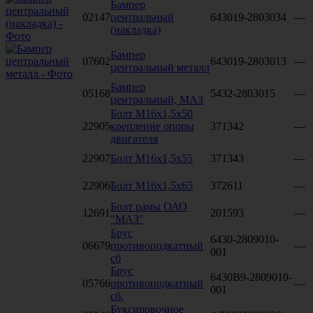
Бампер
02147
центральный
643019-2803034
—
(накладка)
Бампер
07602
643019-2803013
—
центральный металл
Бампер
05168
5432-2803015
—
центральный, МАЗ
Болт М16х1,5х50
22905
крепление опоры
371342
—
двигателя
22907
Болт М16х1,5х55
371343
—
22906
Болт М16х1,5х65
372611
—
Болт рамы ОАО
12691
201593
—
"МАЗ"
Брус
6430-2809010-
06679
противоподкатный
—
001
сб
Брус
6430В9-2809010-
05766
противоподкатный
—
001
сб.
Буксировочное