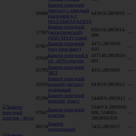
Бампер передний
(металл) с передней
09480
643019-2803010
—
накладкой к-т,
МАЗ-5440А9,643019
Бампер передний
650119-2803014-
17367
(металлический)
—
000
(ОАО МАЗ) голый
Бампер передний
4471-2803010-
07907
—
(под блок-фару)
010
Бампер передний в
437140-2803010-
07029
—
сб., 4370 пластик
001
Бампер передний
03795
4331-2803010
—
ЗИЛ
Бампер передний
10565
нижний (металл)
643019-2803012
—
целиковый
Бампер передний
05296
5440Е9-2803012
—
нижний, пласт.
5340V4-2803010-
Бампер передний
07847
000, 534003-
—
пластик
2803010-010
Бампер
00134
5432-2803015
—
центральный