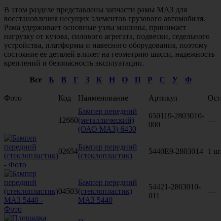
В этом разделе представлены запчасти рамы МАЗ для
восстановления несущих элементов грузового автомобиля.
Рама удерживает основные узлы машины, принимает
нагрузку от кузова, силового агрегата, подвески, седельного
устройства, платформы и навесного оборудования, поэтому
состояние ее деталей влияет на геометрию шасси, надежность
креплений и безопасность эксплуатации.
Все
Б
В
Г
З
К
Н
О
П
Р
С
У
Ф
Фото
Код
Наименование
Артикул
Ост
Бампер передний
650119-2803010-
12660
(металлический)
—
000
(ОАО МАЗ) 6430
Бампер передний
02654
5440Е9-2803014
1 ш
(стеклопластик)
Бампер передний
54421-2803010-
04503
(стеклопластик)
—
011
МАЗ 5440