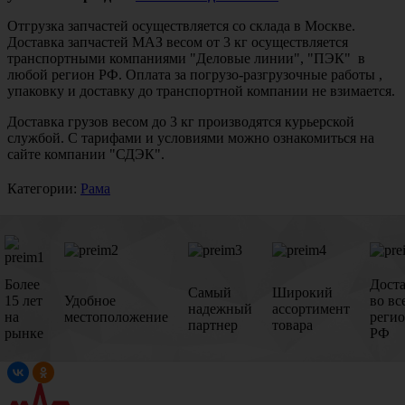
Отгрузка запчастей осуществляется со склада в Москве.
Доставка запчастей МАЗ весом от 3 кг осуществляется
транспортными компаниями "Деловые линии", "ПЭК" в
любой регион РФ. Оплата за погрузо-разгрузочные работы ,
упаковку и доставку до транспортной компании не взимается.
Доставка грузов весом до 3 кг производятся курьерской
службой. С тарифами и условиями можно ознакомиться на
сайте компании "СДЭК".
Категории:
Рама
Более
Дост
Самый
Широкий
15 лет
Удобное
во вс
надежный
ассортимент
на
местоположение
реги
партнер
товара
рынке
РФ