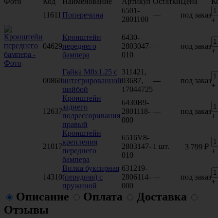
Фото
Код
Наименование
Артикул
Остатки
Цена
К
6501-
11611
Поперечина
—
под заказ
2801100
+
Кронштейн
6430-
04629
переднего
2803047-
—
под заказ
+
бампера
010
Гайка М8х1.25 с
311421,
00860
интегрированной
03687,
—
под заказ
+
шайбой
17044725
Кронштейн
6430В9-
заднего
12637
2801118-
—
под заказ
подрессоривания
+
000
правый
Кронштейн
6516V8-
крепления
21017
2803147-
1 шт.
3 799 ₽
переднего
+
010
бампера
Вилка буксирная
631219-
14310
(передняя) с
2806114-
—
под заказ
+
пружиной
000
Описание
Оплата
Доставка
Отзывы