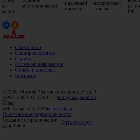
15 лет
Удобное
во вс
надежный
ассортимент
на
местоположение
реги
партнер
товара
рынке
РФ
О компании
Спецпредложения
Скидки
Полезная информация
Оплата и доставка
Контакты
+7 (499)
476-82-09
+7 (495)
740-26-16
+7 (495)
972-32-70
127282, Москва, Чермянский проезд 5 стр.3
GPS 55.887503, 37.633113
info@mazgarant.ru
«МазГарант» © 2026
Карта сайта
Политика конфиденциальности
Создание и продвижение