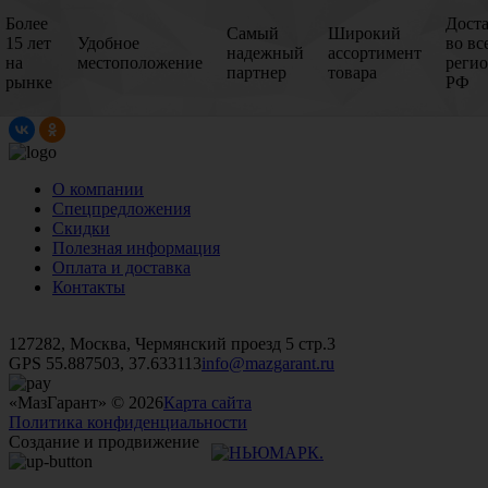
Более
Дост
Самый
Широкий
15 лет
Удобное
во вс
надежный
ассортимент
на
местоположение
реги
партнер
товара
рынке
РФ
О компании
Спецпредложения
Скидки
Полезная информация
Оплата и доставка
Контакты
+7 (499)
476-82-09
+7 (495)
740-26-16
+7 (495)
972-32-70
127282, Москва, Чермянский проезд 5 стр.3
GPS 55.887503, 37.633113
info@mazgarant.ru
«МазГарант» © 2026
Карта сайта
Политика конфиденциальности
Создание и продвижение