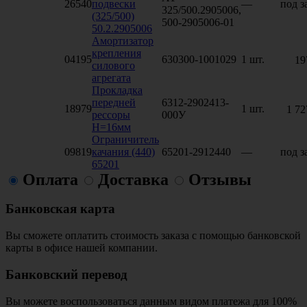
26540
подвески
—
под з
325/500.2905006,
(325/500)
500-2905006-01
50.2.2905006
Амортизатор
крепления
04195
630300-1001029
1 шт.
19
силового
агрегата
Прокладка
передней
6312-2902413-
18979
1 шт.
1 72
рессоры
000У
H=16мм
Ограничитель
09819
качания (440)
65201-2912440
—
под з
65201
Оплата
Доставка
Отзывы
Банковская карта
Вы сможете оплатить стоимость заказа с помощью банковской
карты в офисе нашей компании.
Банковский перевод
Вы можете воспользоваться данным видом платежа для 100%