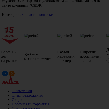
службой. С тарифами и условиями можно ознакомиться на
сайте компании "СДЭК".
Категории:
Запчасти подвески
Д
Более 15
Самый
Широкий
Удобное
в
лет
надежный
ассортимент
местоположение
р
на рынке
партнер
товара
Р
О компании
Спецпредложения
Скидки
Полезная информация
Оплата и доставка