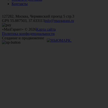
Контакты
+7 (499)
476-82-09
+7 (495)
740-26-16
+7 (495)
972-32-70
127282, Москва, Чермянский проезд 5 стр.3
GPS 55.887503, 37.633113
info@mazgarant.ru
«МазГарант» © 2026
Карта сайта
Политика конфиденциальности
Создание и продвижение