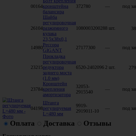
Болт крепления
00164
кронштейна
372780
—
под за
балансира
Шайба
регулировочная
26104
разжимного
108000320028
8 шт.
38
кулака
23,5x38x0,1
Рессора
14980
27177300
—
под за
GIGANT
Прокладка
регулировочная
23215
редуктора
6520-2402096
2 шт.
279
заднего моста
(1.0 мм)
Кронштейн
32053-
23784
крепления
—
под за
2915540
амортизатора
Штанга
9919-
04198
регулируемая
—
под за
2919011-10
L=480 мм
Оплата
Доставка
Отзывы