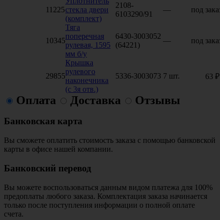
Уплотнитель
2108-
11225
стекла двери
—
под зака
6103290/91
(комплект)
Тяга
поперечная
6430-3003052
10345
—
под зака
рулевая, 1595
(64221)
мм б/у
Крышка
рулевого
29855
5336-3003073
7 шт.
63 ₽
наконечника
(с 3я отв.)
Оплата
Доставка
Отзывы
Банковская карта
Вы сможете оплатить стоимость заказа с помощью банковской
карты в офисе нашей компании.
Банковский перевод
Вы можете воспользоваться данным видом платежа для 100%
предоплаты любого заказа. Комплектация заказа начинается
только после поступления информации о полной оплате
счета.