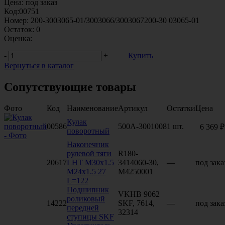
Цена:
под заказ
Код:
00751
Номер:
200-3003065-01/3003066/3003067200-30 03065-01
Остаток:
0
Оценка:
-
+
Купить
Вернуться в каталог
Сопутствующие товары
Фото
Код
Наименование
Артикул
Остатки
Цена
Кулак
00586
500А-3001008
1 шт.
6 369 ₽
поворотный
Наконечник
рулевой тяги
R180-
20617
LHT M30x1.5
3414060-30,
—
под зака
M24x1.5 27
M4250001
L=122
Подшипник
VKHB 9062
роликовый
14222
SKF, 7614,
—
под зака
передней
32314
ступицы SKF