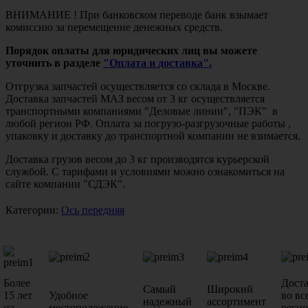
ВНИМАНИЕ ! При банковском переводе банк взымает
комиссию за перемещение денежных средств.
Порядок оплаты для юридических лиц вы можете
уточнить в разделе
"Оплата и доставка".
Отгрузка запчастей осуществляется со склада в Москве.
Доставка запчастей МАЗ весом от 3 кг осуществляется
транспортными компаниями "Деловые линии", "ПЭК" в
любой регион РФ. Оплата за погрузо-разгрузочные работы ,
упаковку и доставку до транспортной компании не взимается.
Доставка грузов весом до 3 кг производятся курьерской
службой. С тарифами и условиями можно ознакомиться на
сайте компании "СДЭК".
Категории:
Ось передняя
Более
Дост
Самый
Широкий
15 лет
Удобное
во вс
надежный
ассортимент
на
местоположение
реги