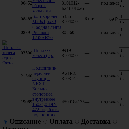
колесный в
00452
3101012-
—
под заказ
сборе с
+
-
Б2/3101026
кольцами
Болт короны
5336-
08485
6 шт.
69 ₽
М20х1,5х80
3104050
+
-
Ободная лента
08791
Premium
30 560
—
под заказ
+
-
12.00хR20
Шпилька
9919-
03500
—
под заказ
колеса (ср.)
3104050
+
-
Подшипник
передней
A21R23-
21340
—
под заказ
ступицы
3103145
+
-
NEXT
Кольцо
стопорное
внутреннее
19089
4599184175
—
под заказ
160х4,0 DIN
+
-
472 под блок-
подшипник
Описание
Оплата
Доставка
Отзывы