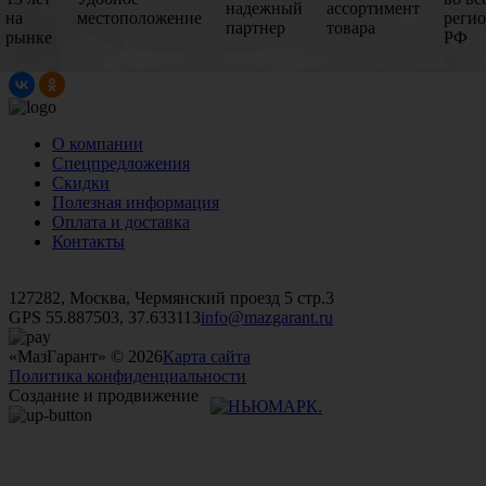
надежный
ассортимент
на
местоположение
реги
партнер
товара
рынке
РФ
О компании
Спецпредложения
Скидки
Полезная информация
Оплата и доставка
Контакты
+7 (499)
476-82-09
+7 (495)
740-26-16
+7 (495)
972-32-70
127282, Москва, Чермянский проезд 5 стр.3
GPS 55.887503, 37.633113
info@mazgarant.ru
«МазГарант» © 2026
Карта сайта
Политика конфиденциальности
Создание и продвижение