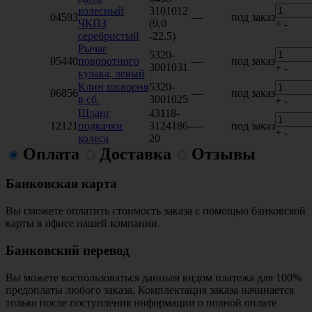
колесный
3101012
04593
—
под заказ
ЧКПЗ
(9,0
+
-
серебристый
-22,5)
Рычаг
5320-
05440
поворотного
—
под заказ
3001031
+
-
кулака, левый
Клин шкворня
5320-
06856
—
под заказ
в сб.
3001025
+
-
Шланг
43118-
12121
подкачки
3124186-
—
под заказ
+
-
колеса
20
Оплата
Доставка
Отзывы
Банковская карта
Вы сможете оплатить стоимость заказа с помощью банковской
карты в офисе нашей компании.
Банковский перевод
Вы можете воспользоваться данным видом платежа для 100%
предоплаты любого заказа. Комплектация заказа начинается
только после поступления информации о полной оплате