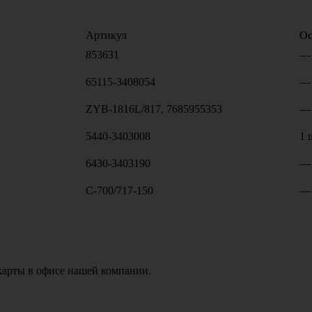
Артикул
Ос
853631
—
65115-3408054
—
ZYB-1816L/817, 7685955353
—
5440-3403008
1 
6430-3403190
—
C-700/717-150
—
карты в офисе нашей компании.