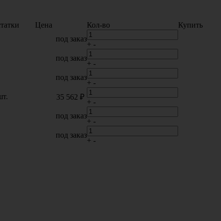
татки
Цена
Кол-во
Купить
под заказ
+
-
под заказ
+
-
под заказ
+
-
шт.
35 562 ₽
+
-
под заказ
+
-
под заказ
+
-